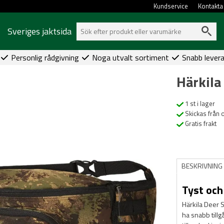
Kundservice
Kontakta
Sveriges jaktsida
Personlig rådgivning
Noga utvalt sortiment
Snabb lever
Härkila
1 st i lager
Skickas från 
Gratis frakt
BESKRIVNING
Tyst och
Härkila Deer S
ha snabb tillgå