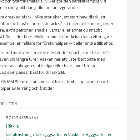
ukt och tyst trikåmaterial, vilket gör den särskilt lämplig vid
an rörlig jakt där ljudlöshet är avgörande.
ra dragkedjefack i olika storlekar , ett stort huvudfack, ett
ntfack och två mindre sidofack så att du enkelt kan organisera
e, extra patroner, snacks, vantar eller annat du snabbt
å båda sidor finns Molle-remmar där du kan fästa ytterligare
l exempel en hållare för första hjälpen-kit eller andra tillbehör.
örsedd med ventilerande meshfoder som hjälper till att hålla
även vid längre turer. Väskan har ett justerbart bälte med
an bäras antingen runt midjan eller tvärs över bröstet,
d som passar bäst för din jaktstil.
IS MSP® Forest är utvecklat för att bryta upp siluetten och
a typer av terräng och årstider.
RODUKTEN
5714733556363
Härkila
Jaktutrustning
>
Jaktryggsäckar & Väskor
>
Ryggsäckar &