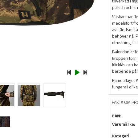
tillverkad i mj
pürsch och ann
Väskan har fle
medelstort fro
avståndsmätar
behöver nå. P
utrustning, til
Baksidan är f
kroppen torr, 
klicklås och k
beroende på va
Kamouflaget AX
fungera i olik
FAKTA OM P
EAN:
Varumärke:
Kategori: