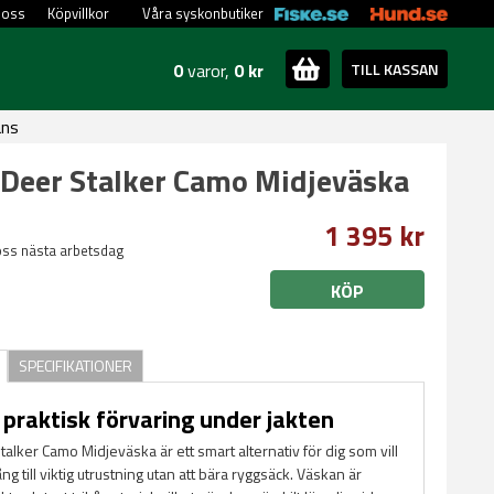
 oss
Köpvillkor
Våra syskonbutiker
0
varor,
0 kr
TILL KASSAN
ans
 Deer Stalker Camo Midjeväska
1 395 kr
oss nästa arbetsdag
KÖP
SPECIFIKATIONER
 praktisk förvaring under jakten
talker Camo Midjeväska är ett smart alternativ för dig som vill
ng till viktig utrustning utan att bära ryggsäck. Väskan är