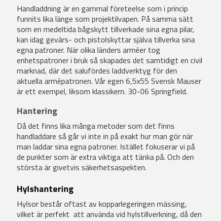
Handladdning är en gammal företeelse som i princip
funnits lika länge som projektilvapen. På samma sätt
som en medeltida bågskytt tillverkade sina egna pilar,
kan idag gevärs- och pistolskyttar själva tillverka sina
egna patroner. När olika länders arméer tog
enhetspatroner i bruk så skapades det samtidigt en civil
marknad, där det salufördes laddverktyg för den
aktuella armépatronen. Vår egen 6,5x55 Svensk Mauser
är ett exempel, liksom klassikern. 30-06 Springfield.
Hantering
Då det finns lika många metoder som det finns
handladdare så går vi inte in på exakt hur man gör när
man laddar sina egna patroner. Istället fokuserar vi på
de punkter som är extra viktiga att tänka på. Och den
största är givetvis säkerhetsaspekten.
Hylshantering
Hylsor består oftast av kopparlegeringen mässing,
vilket är perfekt att använda vid hylstillverkning, då den