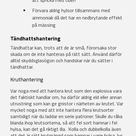
att spricka med tiden
Förvara aldrig hylsor tillsammans med
ammoniak då det har en nedbrytande effekt
på mässing
Tändhattshantering
Tändhattar kan, trots att de är små, förorsaka stor
skada om de inte hanteras på rätt sätt. Använd därför
alltid skyddsglasögon och handskar när du sätter i
tändhattar
.
Kruthantering
Var noga med att hantera krut som den explosiva vara
det faktiskt handlar om, ha därför aldrig eld eller annan
utrustning som kan ge gnistor i närheten av krutet. Var
mycket noga med att inte hantera flera krutsorter
samtidigt när du laddar en serie patroner. Skulle du råka
blanda ihop krutsorterna, så att fel sort hamnar i fel
hylsa, kan det gå riktigt illa. Kolla och dubbelkolla även
att det är rätt krutmängd som hamnar i varje hylsa, lys