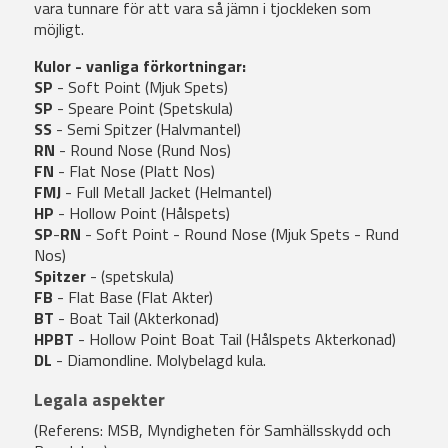
vara tunnare för att vara så jämn i tjockleken som
möjligt.
Kulor - vanliga förkortningar:
SP
- Soft Point (Mjuk Spets)
SP
- Speare Point (Spetskula)
SS
- Semi Spitzer (Halvmantel)
RN
- Round Nose (Rund Nos)
FN
- Flat Nose (Platt Nos)
FMJ
- Full Metall Jacket (Helmantel)
HP
- Hollow Point (Hålspets)
SP
-
RN
- Soft Point - Round Nose (Mjuk Spets - Rund
Nos)
Spitzer
- (spetskula)
FB
- Flat Base (Flat Akter)
BT
- Boat Tail (Akterkonad)
HPBT
- Hollow Point Boat Tail (Hålspets Akterkonad)
DL
- Diamondline. Molybelagd kula.
Legala aspekter
(Referens: MSB, Myndigheten för Samhällsskydd och