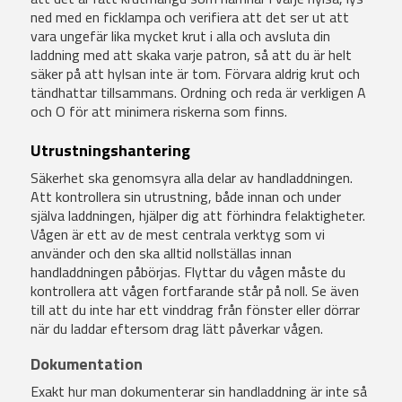
ned med en ficklampa och verifiera att det ser ut att
vara ungefär lika mycket krut i alla och avsluta din
laddning med att skaka varje patron, så att du är helt
säker på att hylsan inte är tom. Förvara aldrig krut och
tändhattar tillsammans. Ordning och reda är verkligen A
och O för att minimera riskerna som finns.
Utrustningshantering
Säkerhet ska genomsyra alla delar av handladdningen.
Att kontrollera sin utrustning, både innan och under
själva laddningen, hjälper dig att förhindra felaktigheter.
Vågen är ett av de mest centrala verktyg som vi
använder och den ska alltid nollställas innan
handladdningen påbörjas. Flyttar du vågen måste du
kontrollera att vågen fortfarande står på noll. Se även
till att du inte har ett vinddrag från fönster eller dörrar
när du laddar eftersom drag lätt påverkar vågen.
Dokumentation
Exakt hur man dokumenterar sin handladdning är inte så