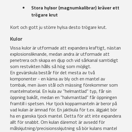
Stora hylsor (magnumkalibrar) kräver ett
trögare krut
Kort och gott ju större hylsa desto trögare krut.
Kulor
Vissa kulor är utformade att expandera kraftigt, nästan
explosionsliknande, medan andra är utformade att
penetrera och skapa en djup och vid sårkanal samtidigt
som restvikten hålls så hög som möjligt.
En gevärskula består för det mesta av två
komponenter - en kärna av bly och en mantel av
tombak, men även stål och mässing förekommer som
mantelmaterial. En kula av "helmantlad" typ, får sin
öppning bakåt, medan en "halvmantlad" får öppningen
framtill i spetsen. Hur tjock kopparmanteln är beror på
vad kulan är ämnad för. En jaktkula för t.ex. älgjakt bör
ha en ganska tjock mantel. Detta för att inte expandera
allt för snabbt. Om kulan däremot är avsedd för
målskjutning/precisionsskjutning så bör kulans mantel