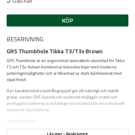
Gratis frakt
KÖP
BESKRIVNING
GRS Thumbhole Tikka T3/T3x Brown
GRS Thumbhole är en ergonomisk laminatkolv utvecklad för Tikka
T3 och T3x. Kolven kombinerar klassiska linjer med moderna
justeringsmöjligheter och är tillverkad av stark björklaminat med
oljad finish.
Den karakteristiska tumhålsgreppet ger ett naturligt och stabilt
grepp, medan GRS SpeedLock-systemet möjliggör snabb och
verktygslös justering av kolvlängd och kindstöd för en individuellt
anpassad skjutställning.
Specifikationer
Modell: GRS Thumbhole
Läs mer - Beskrivning