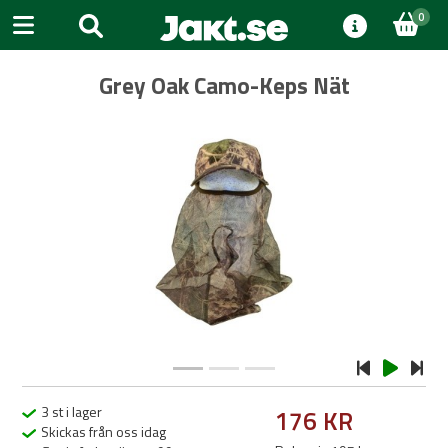
0
Grey Oak Camo-Keps Nät
Previous
Next
3 st i lager
176 KR
Skickas från oss idag