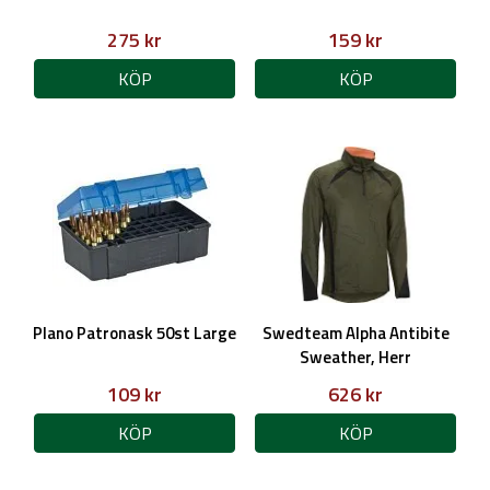
275 kr
159 kr
KÖP
KÖP
Plano Patronask 50st Large
Swedteam Alpha Antibite
Sweather, Herr
109 kr
626 kr
KÖP
KÖP