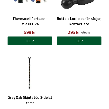
Thermacell Portabel -
Buttolo Lockpipa för rådjur,
MR300C24
kontaktläte
599 kr
295 kr
495 kr
KÖP
KÖP
Grey Oak Skjutstöd 3-delat
camo