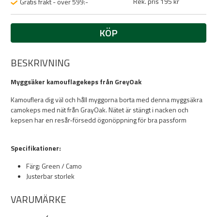
Rek. pris 195 kr
Gratis frakt - över 599:-
KÖP
BESKRIVNING
Myggsäker kamouflagekeps från GreyOak
Kamouflera dig väl och håll myggorna borta med denna myggsäkra
camokeps med nät från GrayOak. Nätet är stängt i nacken och
kepsen har en resår-försedd ögonöppning för bra passform
Specifikationer:
Färg: Green / Camo
Justerbar storlek
VARUMÄRKE