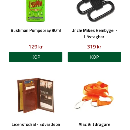
Bushman Pumpspray 90ml
Uncle Mikes Rembygel -
Löstagbar
129 kr
319 kr
KÖP
KÖP
Licensfodral - Edvardson
Alac Viltdragare