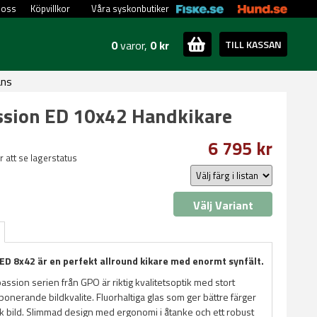
 oss
Köpvillkor
Våra syskonbutiker
0
varor,
0 kr
TILL KASSAN
ans
ssion ED 10x42 Handkikare
6 795 kr
ör att se lagerstatus
Välj Variant
ED 8x42 är en perfekt allround kikare med enormt synfält.
assion serien från GPO är riktig kvalitetsoptik med stort
ponerande bildkvalite. Fluorhaltiga glas som ger bättre färger
ik bild. Slimmad design med ergonomi i åtanke och ett robust