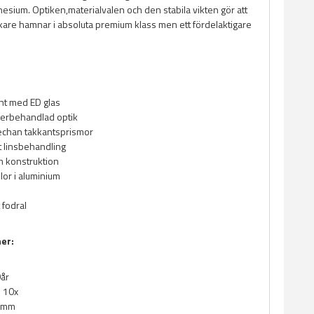
esium. Optiken,materialvalen och den stabila vikten gör att
are hamnar i absoluta premium klass men ett fördelaktigare
nt med ED glas
lagerbehandlad optik
echan takkantsprismor
 linsbehandling
 konstruktion
or i aluminium
 fodral
ner:
0år
: 10x
42mm