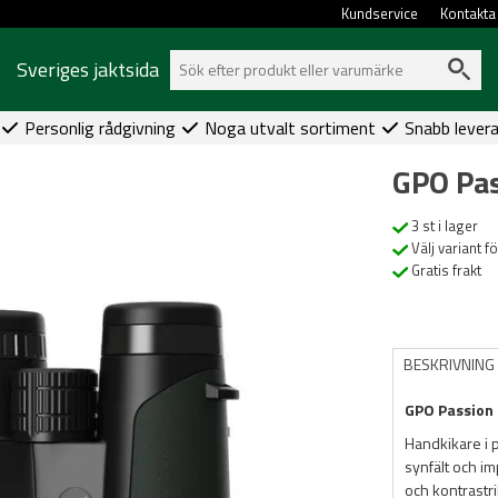
Kundservice
Kontakta
Sveriges jaktsida
Personlig rådgivning
Noga utvalt sortiment
Snabb lever
GPO Pa
3 st i lager
Välj variant f
Gratis frakt
BESKRIVNING
GPO Passion 
Handkikare i p
synfält och im
och kontrastr