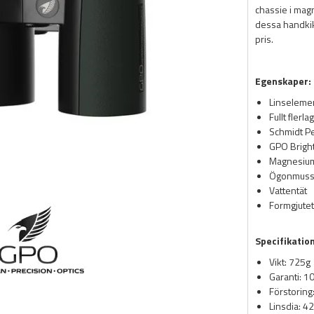
chassie i magn
dessa handkik
pris.
Egenskaper:
Linseleme
Fullt fler
Schmidt P
GPO Bright
Magnesium
Ögonmussl
Vattentät
Formgjutet
Specifikatio
Vikt: 725g
Garanti: 1
Förstoring
Linsdia: 