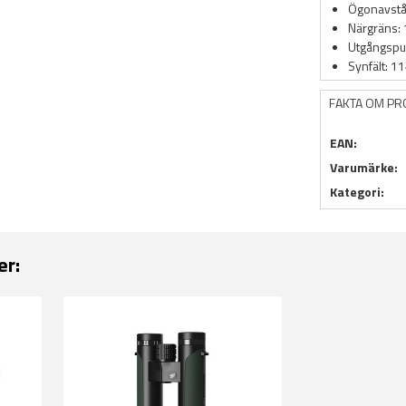
Ögonavst
Närgräns:
Utgångspup
Synfält:
FAKTA OM P
EAN:
Varumärke:
Kategori:
er: