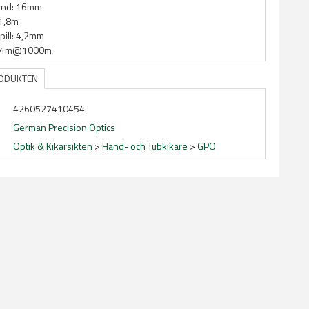
ånd: 16mm
 1,8m
ill: 4,2mm
 114m@1000m
RODUKTEN
4260527410454
German Precision Optics
Optik & Kikarsikten
>
Hand- och Tubkikare
>
GPO