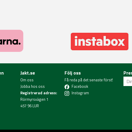
en
Jakt.se
Följ oss
Pre
Om oss
Få reda på det senaste först!
Jobba hos oss
Facebook
Registrerad adress:
Instagram
Rörmyrsvägen 1
457 96 LUR