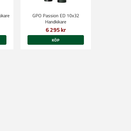
ikare
GPO Passion ED 10x32
Handkikare
6 295 kr
KÖP