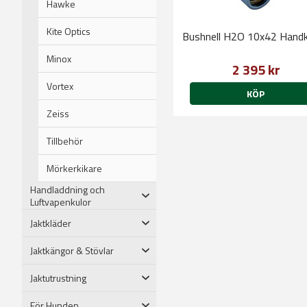
Hawke
Kite Optics
Bushnell H2O 10x42 Handk
Minox
2 395 kr
Vortex
KÖP
Zeiss
Tillbehör
Mörkerkikare
Handladdning och
Luftvapenkulor
Jaktkläder
Jaktkängor & Stövlar
Jaktutrustning
För Hunden