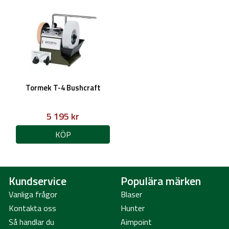
Tormek T-4 Bushcraft
5 195 kr
KÖP
Kundservice
Populära märken
Vanliga frågor
Blaser
Kontakta oss
Hunter
Så handlar du
Aimpoint