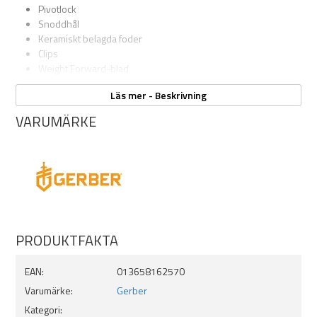
Pivotlock
Snoddhål
Keramiskt belagda foder
Clips
Weight Forward-blad
Totallängd: 22,9 cm
Läs mer - Beskrivning
Bladlängd: 9,9 cm
Vikt: 142 g
VARUMÄRKE
Stål: 7Cr17Mov
PRODUKTFAKTA
EAN:
013658162570
Varumärke:
Gerber
Kategori: