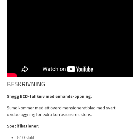
BESKRIVNING
Snygg ECD-fällkniv med enhands-öppning.
Sumo kommer med ett överdimensionerat blad med svart
oxidbeläggning för extra korrosionsresistens.
Specifikationer:
G10 skikt