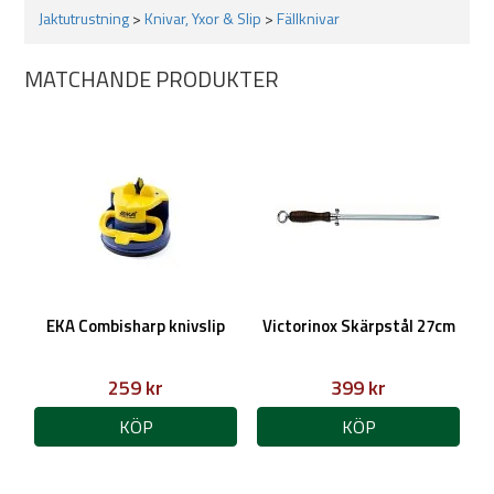
Jaktutrustning
>
Knivar, Yxor & Slip
>
Fällknivar
MATCHANDE PRODUKTER
EKA Combisharp knivslip
Victorinox Skärpstål 27cm
259 kr
399 kr
KÖP
KÖP