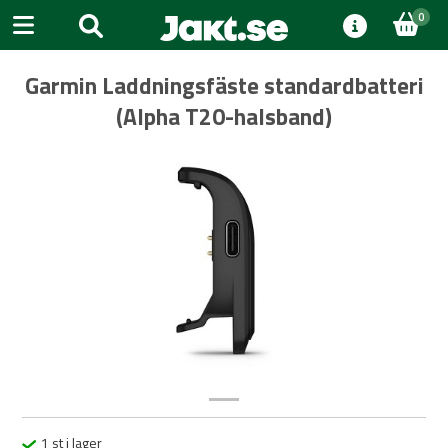
0
Garmin Laddningsfäste standardbatteri
(Alpha T20-halsband)
Previous
Next
1 st i lager