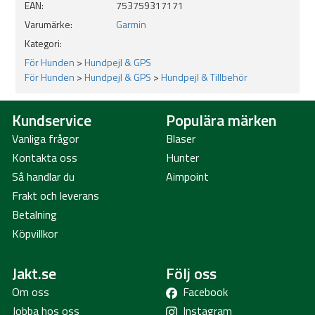
EAN:
753759317171
Varumärke:
Garmin
Kategori:
För Hunden
>
Hundpejl & GPS
För Hunden
>
Hundpejl & GPS
>
Hundpejl & Tillbehör
Kundservice
Populära märken
Vanliga frågor
Blaser
Kontakta oss
Hunter
Så handlar du
Aimpoint
Frakt och leverans
Betalning
Köpvillkor
Jakt.se
Följ oss
Om oss
Facebook
Jobba hos oss
Instagram