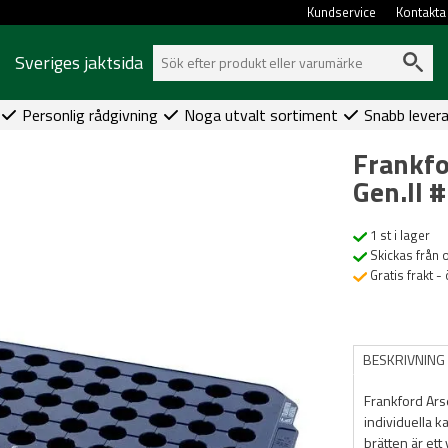
Kundservice
Kontakta
Sveriges jaktsida
Personlig rådgivning
Noga utvalt sortiment
Snabb lever
Frankfo
Gen.II
1 st i lager
Skickas från 
Gratis frakt -
BESKRIVNING
Frankford Ars
individuella k
brätten är ett