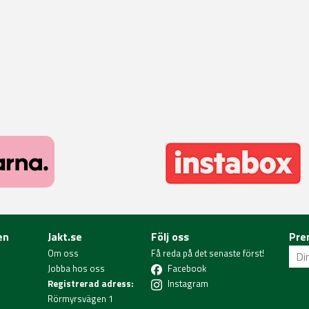
en
Jakt.se
Följ oss
Pre
Om oss
Få reda på det senaste först!
Jobba hos oss
Facebook
Registrerad adress:
Instagram
Rörmyrsvägen 1