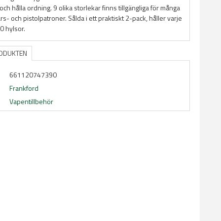
 och hålla ordning. 9 olika storlekar finns tillgängliga för många
s- och pistolpatroner. Sålda i ett praktiskt 2-pack, håller varje
50 hylsor.
RODUKTEN
661120747390
Frankford
Vapentillbehör