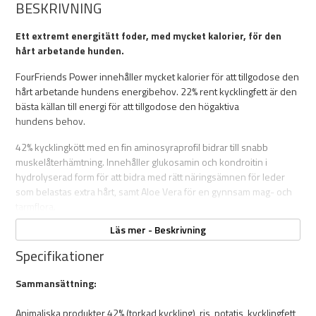
BESKRIVNING
Ett extremt energitätt foder, med mycket kalorier, för den
hårt arbetande hunden.
FourFriends Power innehåller mycket kalorier för att tillgodose den
hårt arbetande hundens energibehov. 22% rent kycklingfett är den
bästa källan till energi för att tillgodose den högaktiva
hundens behov.
42% kycklingkött med en fin aminosyraprofil bidrar till snabb
muskelåterhämtning. Innehåller glukosamin och kondroitin i
hydrolyserad form för att bidra med rätt näringsämnen för leder
som belastas extra hårt, samt Aloe Vera för en gynnsam mag- och
tarmflora.
Läs mer - Beskrivning
Specifikationer
Egenskaper:
Sammansättning:
Animaliska proteinkällor
- Kyckling
Animaliska produkter 42% (torkad kyckling), ris, potatis, kycklingfett
- Hydroliserade kräftdjur (källa till glukosamin)