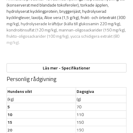
(konserverat med blandade tokoferoler), torkade äpplen,
Anpassat för hårt arbetande hundar, ex. jakthundar,
hydrolyserat kycklingprotein, bryggerijäst, hydrolyserad
agilityhundar osv
kycklinglever, laxolja, Aloe vera (1,5 g/kg), frukt- och örtextrakt (300
42% torkad kyckling
mg/kg), hydrolyserade kräftdjur (källa till glukosamin 220 mg/kg),
Bidrar till snabb muskelåterhämtning
kondroitinsulfat (120 mg/kg), mannan-oligosackarider (150 mg/kg),
Aloe Vera - främjar tarmhälsan
frukto-oligosackarider (100 mg/kg), yucca schidigera extrakt (80
Glukosamin och kondroitin för extra näring till leder som
mg/kg).
belastas hårt
12kg
Analytiska beståndsdelar:
Läs mer - Specifikationer
Personlig rådgivning
Protein 33%
Hundens vikt
Dagsgiva
Fett 22%
(kg)
(g)
Fiber 2,2%
5
70
10
110
Vatten 10%
15
150
Aska 6,5%
20
190