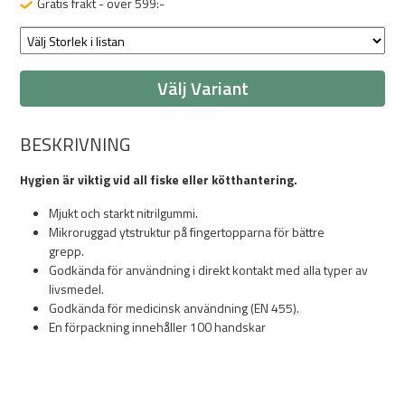
Gratis frakt - över 599:-
Välj Variant
BESKRIVNING
Hygien är viktig vid all fiske eller kötthantering.
Mjukt och starkt nitrilgummi.
Mikroruggad ytstruktur på fingertopparna för bättre
grepp.
Godkända för användning i direkt kontakt med alla typer av
livsmedel.
Godkända för medicinsk användning (EN 455).
En förpackning innehåller 100 handskar