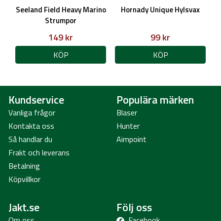
Seeland Field Heavy Marino
Hornady Unique Hylsvax
Strumpor
149 kr
99 kr
KÖP
KÖP
Kundservice
Populära märken
Vanliga frågor
Blaser
Kontakta oss
Hunter
Så handlar du
Aimpoint
Frakt och leverans
Betalning
Köpvillkor
Jakt.se
Följ oss
Om oss
Facebook