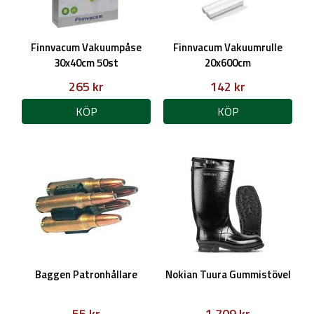
Finnvacum Vakuumpåse
Finnvacum Vakuumrulle
30x40cm 50st
20x600cm
265 kr
142 kr
KÖP
KÖP
Baggen Patronhållare
Nokian Tuura Gummistövel
55 kr
1 709 kr