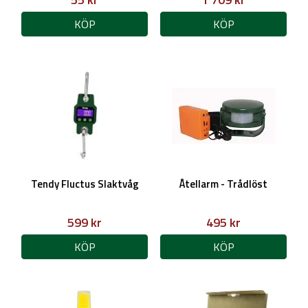
KÖP
KÖP
Tendy Fluctus Slaktvåg
Åtellarm - Trådlöst
599 kr
495 kr
KÖP
KÖP