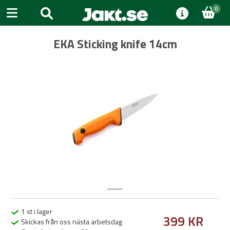
0
EKA Sticking knife 14cm
Previous
Next
1 st i lager
399 KR
Skickas från oss nästa arbetsdag