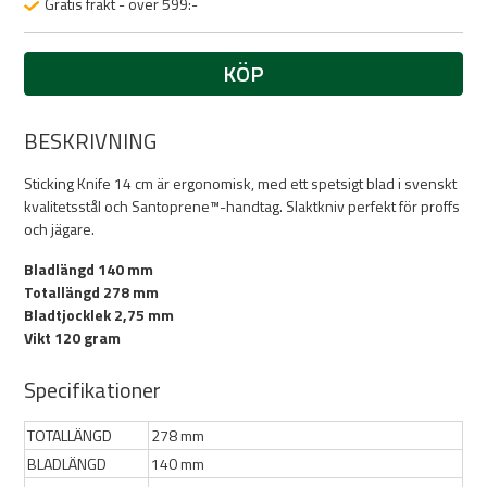
Gratis frakt - över 599:-
KÖP
BESKRIVNING
Sticking Knife 14 cm är ergonomisk, med ett spetsigt blad i svenskt
kvalitetsstål och Santoprene™-handtag. Slaktkniv perfekt för proffs
och jägare.
Bladlängd 140 mm
Totallängd 278 mm
Bladtjocklek 2,75 mm
Vikt 120 gram
Specifikationer
TOTALLÄNGD
278 mm
BLADLÄNGD
140 mm