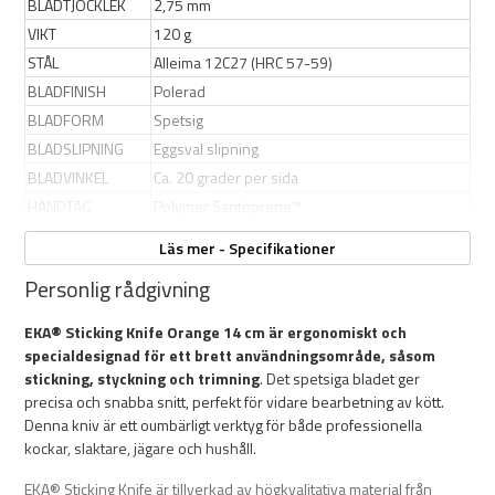
BLADTJOCKLEK
2,75 mm
VIKT
120 g
STÅL
Alleima 12C27 (HRC 57-59)
BLADFINISH
Polerad
BLADFORM
Spetsig
BLADSLIPNING
Eggsval slipning
BLADVINKEL
Ca. 20 grader per sida
HANDTAG
Polymer Santoprene™
ÖVRIGT
Passar till EKA Butcher Sheath 8-18 cm
Läs mer - Specifikationer
Personlig rådgivning
EKA® Sticking Knife Orange 14 cm är ergonomiskt och
specialdesignad för ett brett användningsområde, såsom
stickning, styckning och trimning
. Det spetsiga bladet ger
precisa och snabba snitt, perfekt för vidare bearbetning av kött.
Denna kniv är ett oumbärligt verktyg för både professionella
kockar, slaktare, jägare och hushåll.
EKA® Sticking Knife är tillverkad av högkvalitativa material från