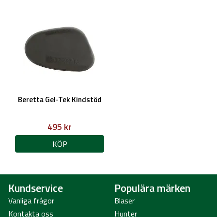
Beretta Gel-Tek Kindstöd
495 kr
KÖP
Kundservice
Populära märken
Vanliga frågor
Blaser
Kontakta oss
Hunter