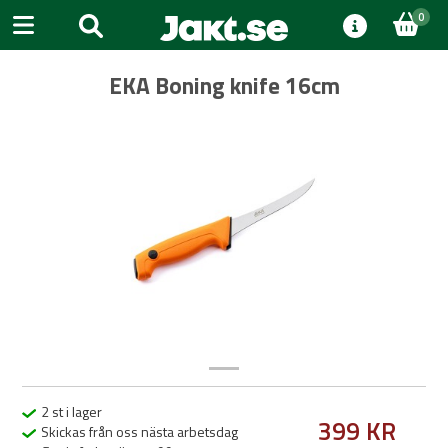
0
EKA Boning knife 16cm
Previous
Next
2 st i lager
399 KR
Skickas från oss nästa arbetsdag