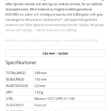
efter djurets storlek och den typ av snitt du önskar, för en optimal
skärupplevelse. Med material av högsta kvalitet garanterar
EKA1882 en säker och smidig prestanda. Det tvåfärgade soft-grip-
handtaget är tillverkat av Santoprene™, ett hygieniskt godkänt
material som följer globala livsmedelsstandarder. Upplev ett grepp
utöver det vanliga – säkert, bekvämt och pålitligt.
Bladet på urbeningskniven kommer i svenskt kvalitetsstål
12C27, känt för sin utmärkta fläckmotståndskraft och
långvariga skärpa.
Härdat till 58 HRC för perfekt balans mellan
Läs mer - tycker
hållbarhet och enkel slipning gör att kniven har en enastående
prestanda vid varje användning. Det ergonomiskt formade
Specifikationer
fingerskyddet ger extra säkerhet och självförtroende när du
arbetar. EKA-knivarna är inte bara skapade för proffs, de är
TOTALLÄNGD
298 mm
tillverkade av proffs. Varje kniv är hygieniskt skyddad med tätade
BLADLÄNGD
155 mm
fogar utan mellanrum mellan blad och handtag, vilket gör dem lätta
BLADTJOCKLEK
2,0 mm
att rengöra och extremt korrosionsbeständiga. Santoprene™-
VIKT
120 g
handtaget absorberar inte fett och står emot värme, stötar och
slitage, vilket gör kniven perfekt för alla miljöer.
STÅL
Alleima 12C27 (HRC 57-59)
BLADFINISH
Polerad
Standardfärgen på handtaget är orange, men den kan även