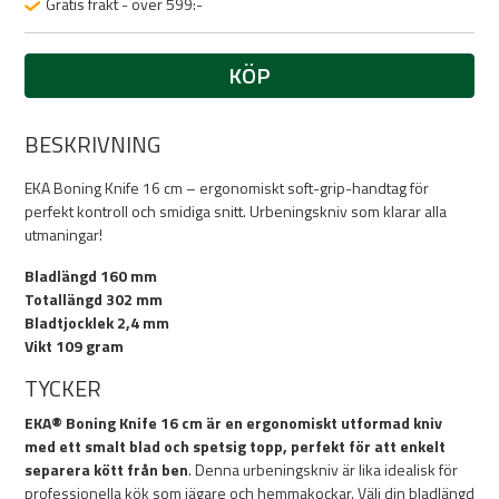
Gratis frakt - över 599:-
KÖP
BESKRIVNING
EKA Boning Knife 16 cm – ergonomiskt soft-grip-handtag för
perfekt kontroll och smidiga snitt. Urbeningskniv som klarar alla
utmaningar!
Bladlängd 160 mm
Totallängd 302 mm
Bladtjocklek 2,4 mm
Vikt 109 gram
TYCKER
EKA® Boning Knife 16 cm är en ergonomiskt utformad kniv
med ett smalt blad och spetsig topp, perfekt för att enkelt
separera kött från ben
. Denna urbeningskniv är lika idealisk för
professionella kök som jägare och hemmakockar. Välj din bladlängd