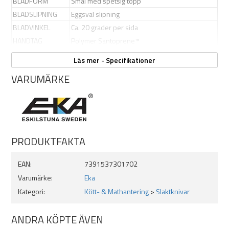
BLADFORM
Smal med spetsig topp
produceras i andra färger för olika användningsområden.
BLADSLIPNING
Eggsval slipning
BLADVINKEL
Ca. 20 grader per sida
HANDTAG
Polymer Santoprene™
ÖVRIGT
Passar till EKA Butcher Sheath 8-18 cm
Läs mer - Specifikationer
VARUMÄRKE
PRODUKTFAKTA
EAN:
7391537301702
Varumärke:
Eka
Kategori:
Kött- & Mathantering
>
Slaktknivar
ANDRA KÖPTE ÄVEN