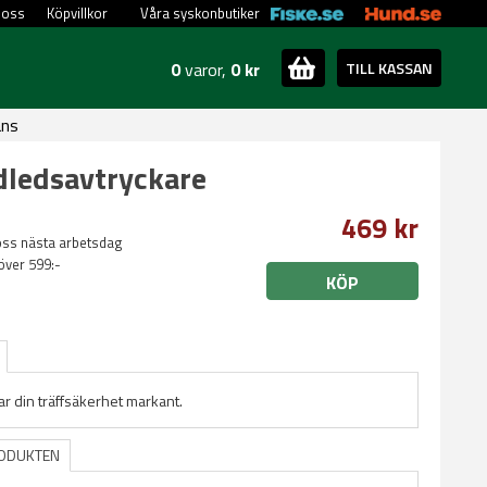
 oss
Köpvillkor
Våra syskonbutiker
0
varor,
0 kr
TILL KASSAN
ans
ledsavtryckare
469 kr
oss nästa arbetsdag
 över 599:-
KÖP
r din träffsäkerhet markant.
RODUKTEN