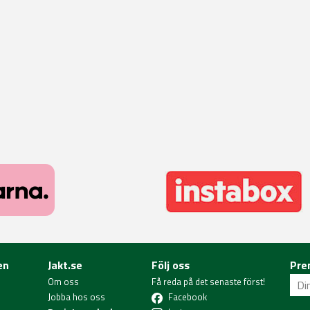
en
Jakt.se
Följ oss
Pre
Om oss
Få reda på det senaste först!
Jobba hos oss
Facebook