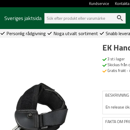
Kundservice
Kontakta
Sveriges jaktsida
Personlig rådgivning
Noga utvalt sortiment
Snabb lever
EK Hand
3 st i lager
Skickas från 
Gratis frakt -
BESKRIVNING
En release öka
FAKTA OM P