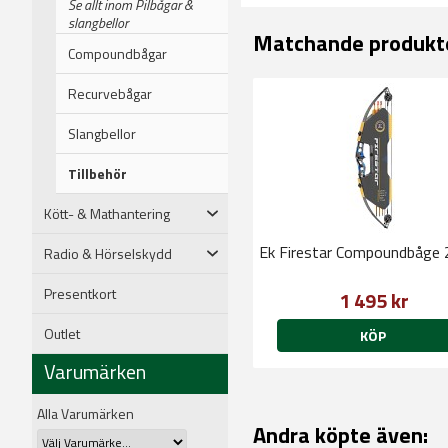
Se allt inom Pilbågar &
slangbellor
Matchande produkt
Compoundbågar
Recurvebågar
Slangbellor
Tillbehör
Kött- & Mathantering
Ek Firestar Compoundbåge
Radio & Hörselskydd
Presentkort
1 495 kr
Outlet
KÖP
Varumärken
Alla Varumärken
Andra köpte även: