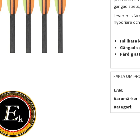
gängad spets, 
Levereras fär
nybörjare och
Hållbara k
Gängad s
Färdig at
FAKTA OM P
EAN:
Varumärke:
Kategori: