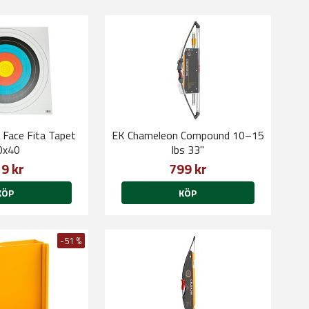
 Face Fita Tapet
EK Chameleon Compound 10–15
0x40
lbs 33"
9 kr
799 kr
KÖP
KÖP
-51 %