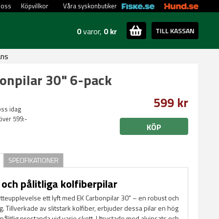
 oss
Köpvillkor
Våra syskonbutiker
0
varor,
0 kr
TILL KASSAN
ans
onpilar 30" 6-pack
599 kr
oss idag
 över 599:-
KÖP
SPECIFIKATIONER
och pålitliga kolfiberpilar
tteupplevelse ett lyft med EK Carbonpilar 30" – en robust och
ng. Tillverkade av slitstark kolfiber, erbjuder dessa pilar en hög
pålitlig prestanda vid varje skott. Utrustade med aluinsats och