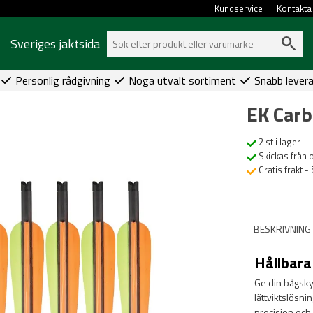
Kundservice
Kontakta
Sveriges jaktsida
Personlig rådgivning
Noga utvalt sortiment
Snabb lever
EK Carb
2 st i lager
Skickas från 
Gratis frakt -
BESKRIVNING
Hållbara 
Ge din bågsky
lättviktslösni
precision och 