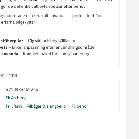
gör de det enkelt att byta spetsar efter behov.
digmonterade och redo att användas – perfekt för både
 erfarna bågskyttar.
olfiberpilar
– Låg vikt och hög hållfasthet
pets
– Enkel anpassning efter användningsområde
t använda
– Komplett paket för smidig hantering
RODUKTEN
4710933465246
Ek Archery
Friluftsliv
>
Pilbågar & slangbellor
>
Tillbehör