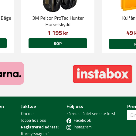
 Båge
3M Peltor ProTac Hunter
Kulfån
Hörselskydd
1 195 kr
49 
KÖP
en
Jakt.se
Följ oss
Pre
Om oss
Få reda på det senaste först!
Jobba hos oss
Facebook
Registrerad adress:
Instagram
Rörmyrsvägen 1