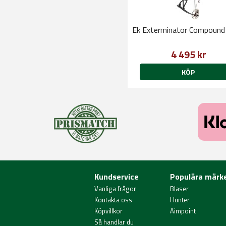
Ek Exterminator Compound
4 495 kr
KÖP
Kundservice
Populära märk
Vanliga frågor
Blaser
Kontakta oss
Hunter
Köpvillkor
Aimpoint
Så handlar du