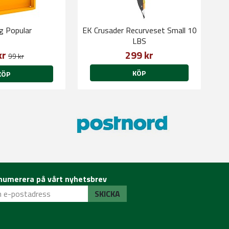
g Popular
EK Crusader Recurveset Small 10
LBS
kr
299 kr
99 kr
KÖP
KÖP
numerera på vårt nyhetsbrev
SKICKA