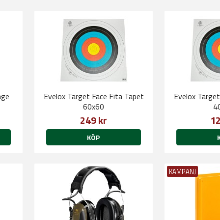
åge
Evelox Target Face Fita Tapet
Evelox Target
60x60
4
249 kr
12
KÖP
KAMPANJ