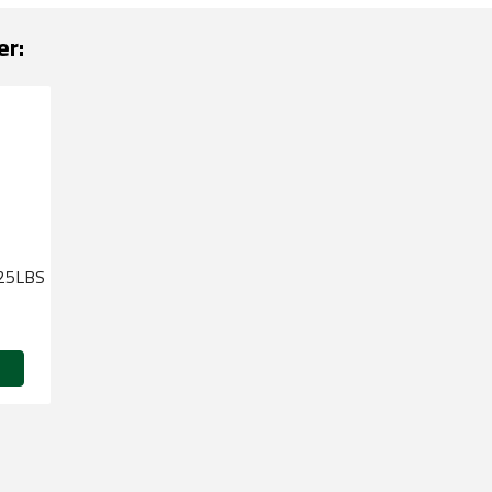
er:
 25LBS