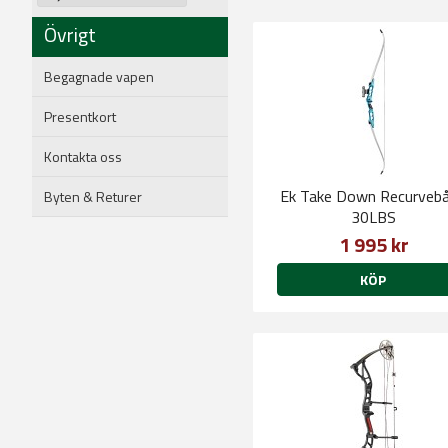
Övrigt
Begagnade vapen
Presentkort
Kontakta oss
Ek Take Down Recurveb
Byten & Returer
30LBS
1 995 kr
KÖP