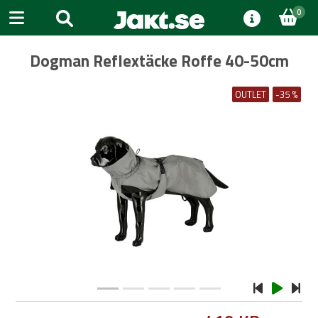
0
Dogman Reflextäcke Roffe 40-50cm
OUTLET
-35 %
Previous
Next