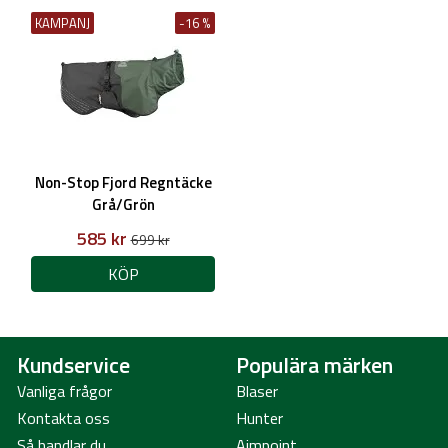
KAMPANJ
-16 %
Non-Stop Fjord Regntäcke
Grå/Grön
585 kr
699 kr
KÖP
Kundservice
Populära märken
Vanliga frågor
Blaser
Kontakta oss
Hunter
Så handlar du
Aimpoint