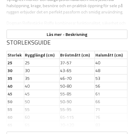
halsöppning, krage, besnöre och en praktisk öppning för sele på
ryggen erbjuder det en perfekt passform och smidig användning.
Dogman Reflextäcke Roffe kombinerar funktionalitet, säkerhet och
stil i en och samma produkt.
Läs mer - Beskrivning
STORLEKSGUIDE
Egenskaper:
Storlek
Rygglängd (cm)
Bröstmått (cm)
Halsmått (cm)
Vattentätt: 3000mm vattenpelare
25
25
37-57
40
Reflekterande: Syns tydligt i mörker
30
30
43-65
48
Justerbart: Halsöppning, krage och besnöre
35
35
46-70
53
Lätt meshfoder
40
40
50-80
56
Öppning på ryggen för sele
45
Skyddar mot regn, kyla och blåst
45
55-85
61
50
50
50-90
66
55
55
55-95
71
60
60
65-115
76
65
65
70-120
83