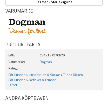
Läs mer - Storleksguide
Såhär mäter du din hund.
VARUMÄRKE
PRODUKTFAKTA
EAN:
7312137570879
Varumärke:
Dogman
Kategori:
För Hunden
>
Hundtäcken & Sockar
>
Tunna Täcken
För Hunden
>
Reflexer & Lampor
Outlet
ANDRA KÖPTE ÄVEN