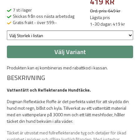
419 KR
7 st i lager
Ord. pris: 649 kr
Skickas från oss nästa arbetsdag
Lägsta pris
Gratis frakt - över 599:-
1-30 dagar: 419 kr
Välj Variant
Produkten kan ej kombineras med rabattkod i kassan.
BESKRIVNING
Vattentätt och Reflekterande Hundtäcke.
Dogman Reflextäcke Roffe är det perfekta valet för att skydda din
hund mot regn, blåst och kyla. Tillverkat av ett vattentätt material
med en vattenpelare på 3000 mm och ett lätt meshfoder, håller
täcket din hund bekväm i alla väder.
Täcket är utrustat med fullreflekterande tyg och detaljer för ökad
synlighet i mörker och dåliga ljusförhållanden. Med justerbar