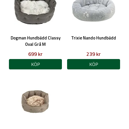
Dogman Hundbädd Classy
Trixie Nando Hundbädd
Oval Grå M
699 kr
239 kr
KÖP
KÖP