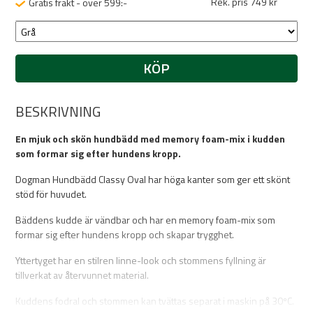
Rek. pris 749 kr
Gratis frakt - över 599:-
KÖP
BESKRIVNING
En mjuk och skön hundbädd med memory foam-mix i kudden
som formar sig efter hundens kropp.
Dogman Hundbädd Classy Oval har höga kanter som ger ett skönt
stöd för huvudet.
Bäddens kudde är vändbar och har en memory foam-mix som
formar sig efter hundens kropp och skapar trygghet.
Yttertyget har en stilren linne-look och stommens fyllning är
tillverkat av återvunnet material.
Kuddens fodral och stommen kan tvättas separat i maskin på 30ºC.