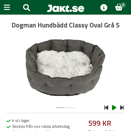
0
Dogman Hundbädd Classy Oval Grå S
Previous
Next
4 st i lager
599 KR
Skickas från oss nästa arbetsdag