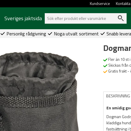
Kundservice
Kontakta
Sveriges jaktsida
Personlig rådgivning
Noga utvalt sortiment
Snabb lever
Dogman
Fler än 10 st i
Skickas från 
Gratis frakt -
BESKRIVNING
En smidig go
Dogman Godisb
kladdiga hundg
fastsättning i