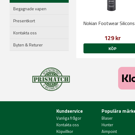
Begagnade vapen
Presentkort
Nokian Footwear Silicons
Kontakta oss
129 kr
Byten & Returer
KÖP
Kundservice
Populära märk
Vanliga frågor
Blaser
Kontakta oss
Hunter
Köpvillkor
Aimpoint