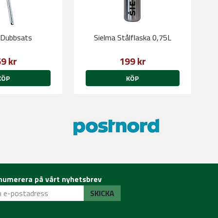
 Dubbsats
Sielma Stålflaska 0,75L
9 kr
199 kr
KÖP
KÖP
numerera på vårt nyhetsbrev
SKICKA