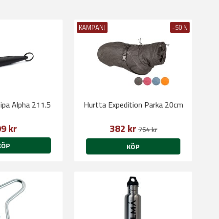
KAMPANJ
-50 %
ipa Alpha 211.5
Hurtta Expedition Parka 20cm
9 kr
382 kr
764 kr
KÖP
KÖP