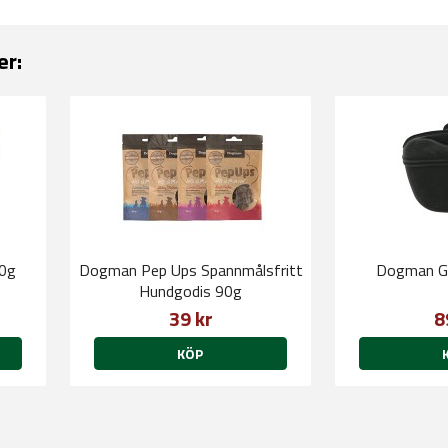
er:
00g
Dogman Pep Ups Spannmålsfritt
Dogman Go
Hundgodis 90g
39 kr
8
KÖP