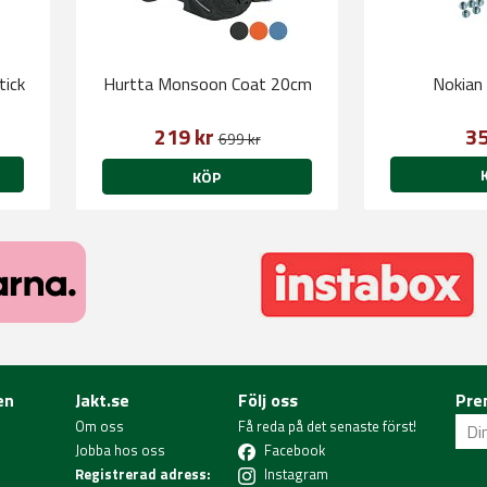
tick
Hurtta Monsoon Coat 20cm
Nokian
219 kr
35
699 kr
KÖP
en
Jakt.se
Följ oss
Pre
Om oss
Få reda på det senaste först!
Jobba hos oss
Facebook
Registrerad adress:
Instagram