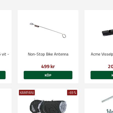
 vit -
Non-Stop Bike Antenna
Acme Visselp
499 kr
20
KÖP
KAMPANJ
-69 %