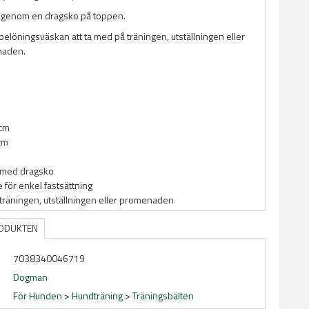
t genom en dragsko på toppen.
belöningsväskan att ta med på träningen, utställningen eller
naden.
9cm
cm
 med dragsko
e för enkel fastsättning
ll träningen, utställningen eller promenaden
RODUKTEN
7038340046719
Dogman
För Hunden
>
Hundträning
>
Träningsbälten