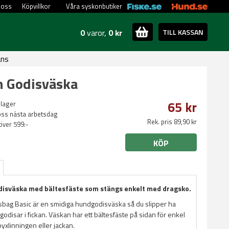
 oss
Köpvillkor
Våra syskonbutiker
0
varor,
0 kr
TILL KASSAN
ans
 Godisväska
65 kr
 lager
oss nästa arbetsdag
Rek. pris 89,90 kr
 över 599:-
KÖP
disväska med bältesfäste som stängs enkelt med dragsko.
ag Basic är en smidiga hundgodisväska så du slipper ha
odisar i fickan. Väskan har ett bältesfäste på sidan för enkel
 byxlinningen eller jackan.