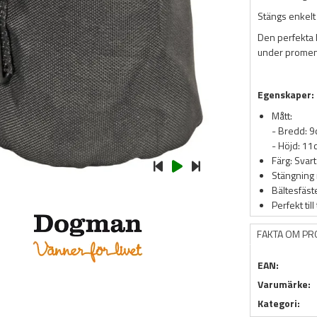
Stängs enkel
Den perfekta 
under prome
Egenskaper:
Mått:
- Bredd: 
- Höjd: 11
Färg: Svart
Stängning
Bältesfäst
Perfekt ti
FAKTA OM P
EAN:
Varumärke:
Kategori: