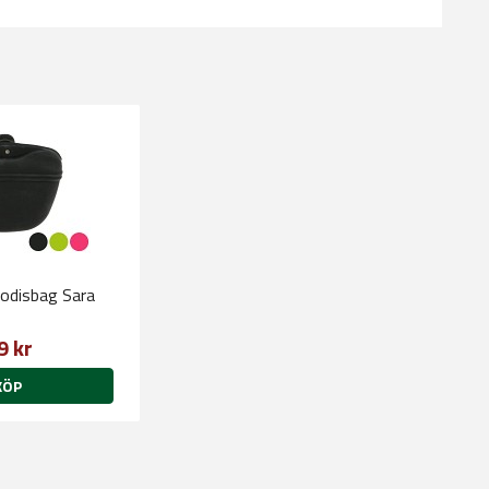
disbag Sara
9 kr
KÖP