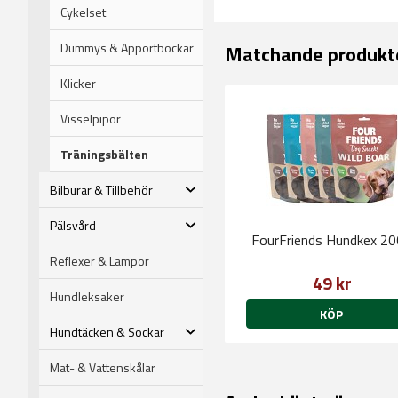
Cykelset
Dummys & Apportbockar
Matchande produkt
Klicker
Visselpipor
Träningsbälten
Bilburar & Tillbehör
Pälsvård
FourFriends Hundkex 2
Reflexer & Lampor
49 kr
Hundleksaker
KÖP
Hundtäcken & Sockar
Mat- & Vattenskålar