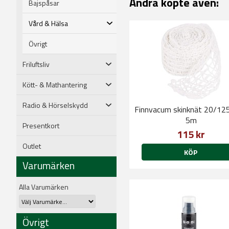
Andra köpte även:
Bajspåsar
Vård & Hälsa
Övrigt
Friluftsliv
Kött- & Mathantering
Radio & Hörselskydd
Finnvacum skinknät 20/125
5m
Presentkort
115 kr
Outlet
KÖP
Varumärken
Alla Varumärken
Övrigt