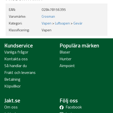
EAN:
028478156395
Säkring Manuell
Varumärke:
Crosman
Kategori:
Vapen
>
Luftvapen
>
Gevär
Klassificering:
Vapen
Mekanism Full/Semi-Auto
Kundservice
Populära märken
Vanliga frågor
Blaser
Kontakta oss
Hunter
Så handlar du
Aimpoint
Frakt och leverans
Piptyp Slätborrad
Betalning
Köpvillkor
Jakt.se
Följ oss
Magasinkapacitet 25+300 skott
Om oss
Facebook