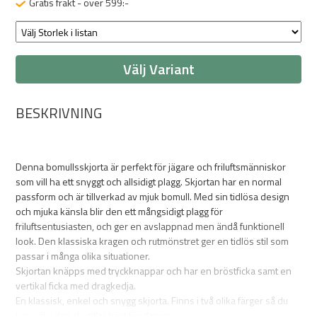
Gratis frakt - över 599:-
Välj Variant
BESKRIVNING
Denna bomullsskjorta är perfekt för jägare och friluftsmänniskor
som vill ha ett snyggt och allsidigt plagg. Skjortan har en normal
passform och är tillverkad av mjuk bomull. Med sin tidlösa design
och mjuka känsla blir den ett mångsidigt plagg för
friluftsentusiasten, och ger en avslappnad men ändå funktionell
look. Den klassiska kragen och rutmönstret ger en tidlös stil som
passar i många olika situationer.
Skjortan knäpps med tryckknappar och har en bröstficka samt en
vertikal ficka med dragkedja.
En klassisk, enkel och snygg skjorta. Finns i två olika färger så du
kan välja den du gillar bäst för dagen.