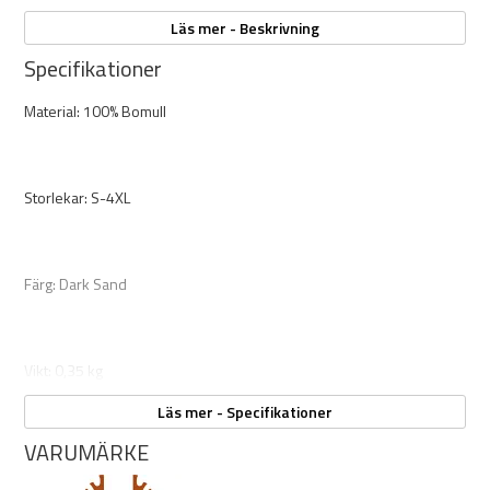
Skjortan är normal i storlek och passform, välj därför din vanliga
Läs mer - Beskrivning
storlek.
Specifikationer
Material: 100% Bomull
Storlekar: S-4XL
Färg: Dark Sand
Vikt: 0,35 kg
Läs mer - Specifikationer
VARUMÄRKE