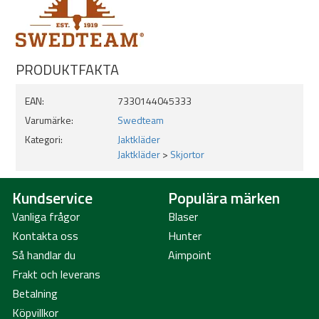
PRODUKTFAKTA
EAN:
7330144045333
Varumärke:
Swedteam
Kategori:
Jaktkläder
Jaktkläder
>
Skjortor
Kundservice
Populära märken
Vanliga frågor
Blaser
Kontakta oss
Hunter
Så handlar du
Aimpoint
Frakt och leverans
Betalning
Köpvillkor