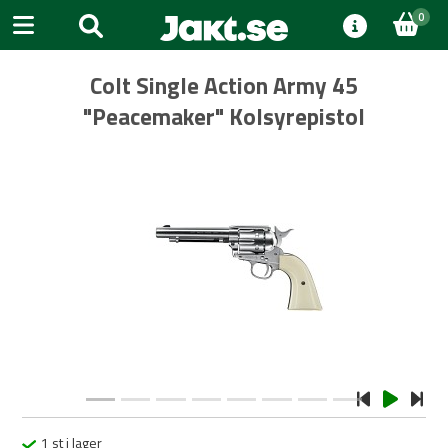
0
Colt Single Action Army 45
"Peacemaker" Kolsyrepistol
Previous
Next
1 st i lager