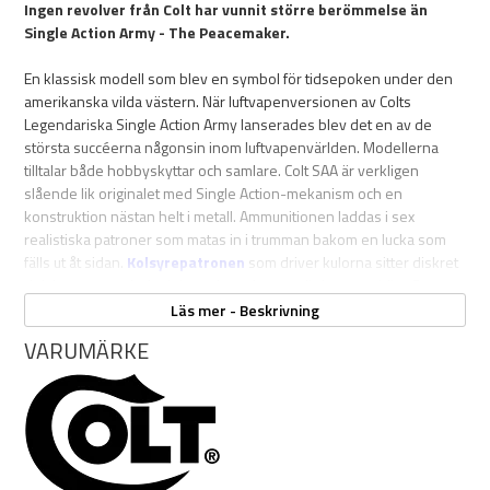
Ingen revolver från Colt har vunnit större berömmelse än
Single Action Army - The Peacemaker.
En klassisk modell som blev en symbol för tidsepoken under den
amerikanska vilda västern. När luftvapenversionen av Colts
Legendariska Single Action Army lanserades blev det en av de
största succéerna någonsin inom luftvapenvärlden. Modellerna
tilltalar både hobbyskyttar och samlare. Colt SAA är verkligen
slående lik originalet med Single Action-mekanism och en
konstruktion nästan helt i metall. Ammunitionen laddas i sex
realistiska patroner som matas in i trumman bakom en lucka som
fälls ut åt sidan.
Kolsyrepatronen
som driver kulorna sitter diskret
dolt i greppet och det inbyggda verktyget gör bytet smidigt. Denna
version har en räfflad pipa avsedd för
diaboler
vilket gör att
Läs mer - Beskrivning
recisionen blir bättre, och då ammunitionen är gjord av bly blir
VARUMÄRKE
risken för rikoschetter mindre.
Ett stort utbud av ammunition hittar du
HÄR.
Tänk på att det är kulor
av diaboltyp du ska köpa.
Specifikationer: