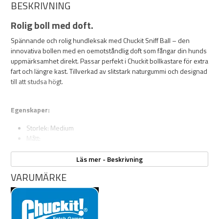
BESKRIVNING
Rolig boll med doft.
Spännande och rolig hundleksak med Chuckit Sniff Ball – den
innovativa bollen med en oemotståndlig doft som fångar din hunds
uppmärksamhet direkt. Passar perfekt i Chuckit bollkastare för extra
fart och längre kast. Tillverkad av slitstark naturgummi och designad
till att studsa högt.
Egenskaper:
Storlek: Medium
Mått:
- Ø 6cm
Färg: blå
Läs mer - Beskrivning
Doft: bacon
VARUMÄRKE
Naturgummi
Kompatibel med Chuckit-kastare strl M
Flytande