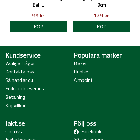
Ball L
9cm
99 kr
129 kr
KÖP
KÖP
Kundservice
Populära märken
Vanliga frågor
Blaser
Kontakta oss
Hunter
Så handlar du
Aimpoint
Frakt och leverans
Betalning
Köpvillkor
Jakt.se
Följ oss
Om oss
Facebook
Jobba hos oss
Instagram