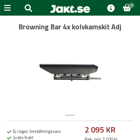
0
Browning Bar 4x kolvkamskit Adj
Previous
Next
2 095 KR
Ej i lager, beställningsvara
Gratis frakt
Rek. pris 2 100 kr