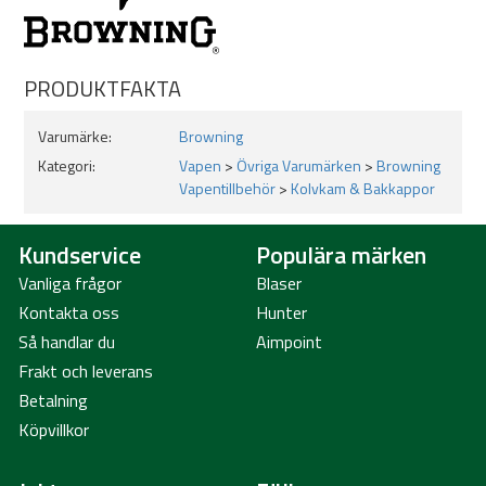
PRODUKTFAKTA
Varumärke:
Browning
Kategori:
Vapen
>
Övriga Varumärken
>
Browning
Vapentillbehör
>
Kolvkam & Bakkappor
Kundservice
Populära märken
Vanliga frågor
Blaser
Kontakta oss
Hunter
Så handlar du
Aimpoint
Frakt och leverans
Betalning
Köpvillkor