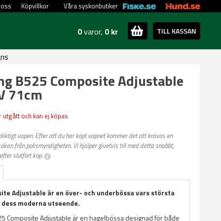
 oss
Köpvillkor
Våra syskonbutiker
0
varor,
0 kr
TILL KASSAN
ans
ng B525 Composite Adjustable
V 71cm
 utgått och kan ej köpas
spliktigt vapen. Efter att du har köpt vapnet kommer det att krävas en
kan från polismyndigheten. Vi hjälper givetvis till med detta snabbt,
efter slutfört köp.
te Adjustable är en över- och underbössa vars största
r dess moderna utseende.
5 Composite Adjustable är en hagelbössa designad för både