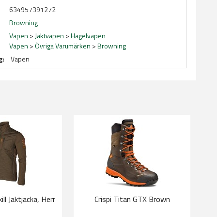
634957391272
Browning
Vapen
>
Jaktvapen
>
Hagelvapen
Vapen
>
Övriga Varumärken
>
Browning
g:
Vapen
ll Jaktjacka, Herr
Crispi Titan GTX Brown