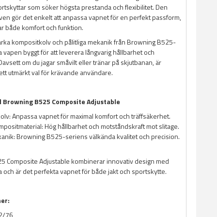
rtskyttar som söker högsta prestanda och flexibilitet. Den
lven gör det enkelt att anpassa vapnet för en perfekt passform,
rar både komfort och funktion.
tarka kompositkolv och pålitliga mekanik från Browning B525-
a vapen byggt för att leverera långvarig hållbarhet och
t. Oavsett om du jagar småvilt eller tränar på skjutbanan, är
tt utmärkt val för krävande användare.
d Browning B525 Composite Adjustable
kolv: Anpassa vapnet för maximal komfort och träffsäkerhet.
positmaterial: Hög hållbarhet och motståndskraft mot slitage.
ekanik: Browning B525-seriens välkända kvalitet och precision.
5 Composite Adjustable kombinerar innovativ design med
 och är det perfekta vapnet för både jakt och sportskytte.
ner:
2/76