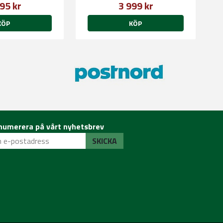
95 kr
3 999 kr
KÖP
KÖP
numerera på vårt nyhetsbrev
SKICKA