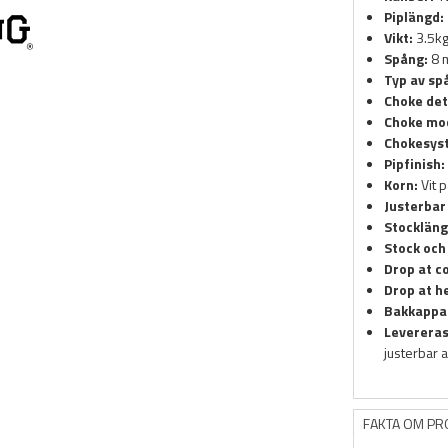
Piplängd:
Vikt:
3.5k
Spång:
8 
Typ av sp
Choke det
Choke mod
Chokesys
Pipfinish:
Korn:
Vit p
Justerbar
Stockläng
Stock och
Drop at c
Drop at he
Bakkappa
Leverera
justerbar 
FAKTA OM P