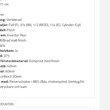
71 cm
g
mm
ång:
Ventilerad
aljer:
Full (F), 3/4 (IM), 1/2 (MOD), 1/4 (IC), Cylinder (Cyl)
ell:
Flush
tem:
Invector Plus
Blånad matt finish
ärla
 kolvkam:
Ja
d:
375
 förstockmaterial:
Komposit med finish
omb:
40mm
el:
60mm
:
Inflex II 20mm
s med:
Reservchoker i ABS-låda, chokenyckel, Verktyg för
avtryckare och kam
RODUKTEN