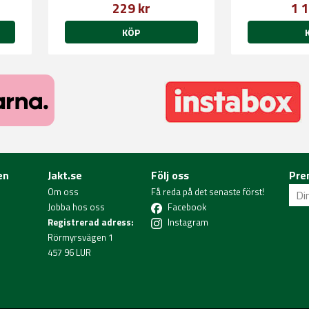
229 kr
1 1
KÖP
en
Jakt.se
Följ oss
Pre
Om oss
Få reda på det senaste först!
Jobba hos oss
Facebook
Registrerad adress:
Instagram
Rörmyrsvägen 1
457 96 LUR