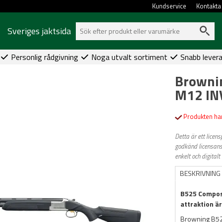
Kundservice
Kontakta
Sveriges jaktsida
Personlig rådgivning
Noga utvalt sortiment
Snabb lever
Browni
M12 IN
Produkten har
Detta är ett licen
godkänd licensansö
enkelt och digitalt 
BESKRIVNING
B525 Composi
attraktion ä
Browning B52