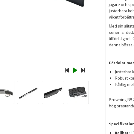
jägare och spo
justerbara ko
vilket förbätt
Med sin slits
serien är dett
tillförlitlighe
denna bössa e
Fördelar me
Justerbar 
Robust kom
Pålitlig m
Browning B52
hög prestanda
Specifikatio
Kaliber:
1