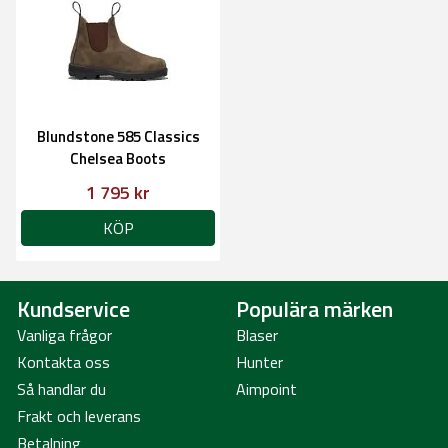
Blundstone 585 Classics
Chelsea Boots
1 795 kr
KÖP
Kundservice
Populära märken
Vanliga frågor
Blaser
Kontakta oss
Hunter
Så handlar du
Aimpoint
Frakt och leverans
Betalning