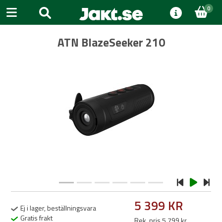
0
ATN BlazeSeeker 210
Previous
Next
5 399 KR
Ej i lager, beställningsvara
Gratis frakt
Rek. pris 5 799 kr