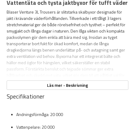
Vattentäta och tysta jaktbyxor för tufft väder
Blaser Venture 3L Trousers är slitstarka skalbyxor designade för
jakt i krävande väderförhållanden. Tillverkade i ett tåligt 3 lagers
stretchmaterial ger de både rörelsefrihet och tysthet – perfekt för
smygjakt och långa dagar i naturen. Den låga vikten och kompakta
packvolymen gör dem enkla att bära med sig. Insidan av tyget
transporterar bort fukt för ökad komfort, medan de långa
dragkedjorna längs benen underlättar på- och avtagning samt ger
extra ventilation vid behov. Byxorna har ett integrerat bälte och
hällor med öglor för hängslen, vilket säkerställer en stabil
passform. Förstärkta benslut och tejpade sömmar ger extra
hållbarhet och skydd mot väta, vilket gör dem till ett pålitligt val för
jakt i alla väder.
Läs mer - Beskrivning
Specifikationer
Andningsförmåga: 20 000
Vattenpelare: 20 000