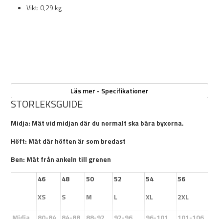
Vikt: 0,29 kg
Läs mer - Specifikationer
Skötselråd
:
STORLEKSGUIDE
Midja: Mät vid midjan där du normalt ska bära byxorna.
Höft: Mät där höften är som bredast
30 °C fintvätt/ullprogram
Ben: Mät från ankeln till grenen
Tvätta separat
46
48
50
52
54
56
Använd inte sköljmedel
XS
S
M
L
XL
2XL
Använd ett milt tvättmedel
Midja
80-84
84-88
88-92
92-96
96-101
101-106