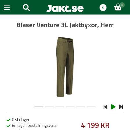
0
Blaser Venture 3L Jaktbyxor, Herr
Previous
Next
0 st i lager
4 199 KR
Ej i lager, beställningsvara