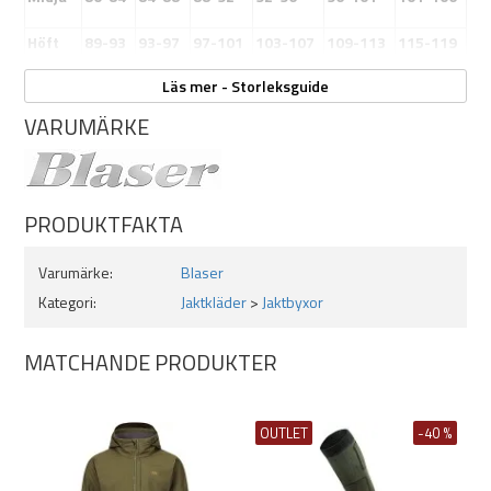
Stäng alla fästen innan tvätt
Höft
89-93
93-97
97-101
103-107
109-113
115-119
Blek inte
Läs mer - Storleksguide
Ben
79
80
81
82
83
84
Torktumla på låg temperatur
VARUMÄRKE
Stryk på låg värme
Ej kemtvätt
PRODUKTFAKTA
Ej våtrengöring
Varumärke:
Blaser
Håll borta från eld
Kategori:
Jaktkläder
>
Jaktbyxor
MATCHANDE PRODUKTER
OUTLET
-40 %
Material
: