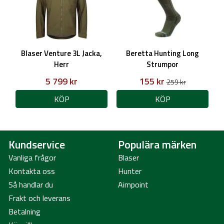
Yttertyg: 100% polyamid
Blaser Venture 3L Jacka,
Beretta Hunting Long
Herr
Strumpor
Foder: 100% polyester (foder i fickor)
5 799 kr
155 kr
259 kr
Innertyg: 100% polyester
KÖP
KÖP
Kundservice
Populära märken
Vanliga frågor
Blaser
Kontakta oss
Hunter
Färg
: Dark Olive
Så handlar du
Aimpoint
Frakt och leverans
Betalning