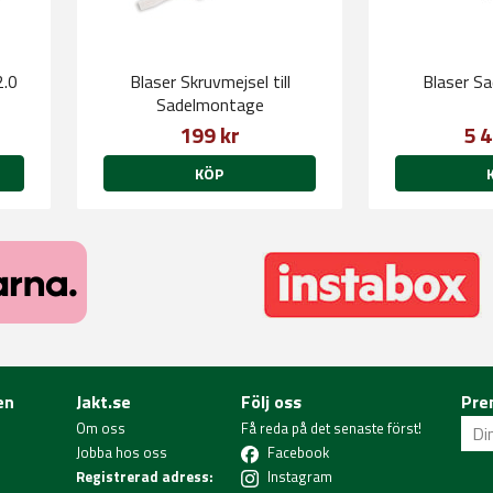
2.0
Blaser Skruvmejsel till
Blaser S
Sadelmontage
199 kr
5 4
KÖP
en
Jakt.se
Följ oss
Pre
Om oss
Få reda på det senaste först!
Jobba hos oss
Facebook
Registrerad adress:
Instagram