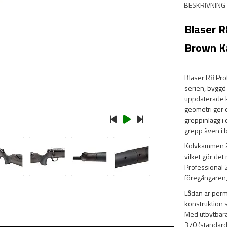
BESKRIVNING
Blaser R
Brown Ka
Blaser R8 Prof
serien, byggd 
uppdaterade k
geometri ger 
greppinlägg i
grepp även i b
Kolvkammen är
vilket gör det
Professional 2
föregångaren,
Lådan är perm
konstruktion 
Med utbytbara
370 (standard)