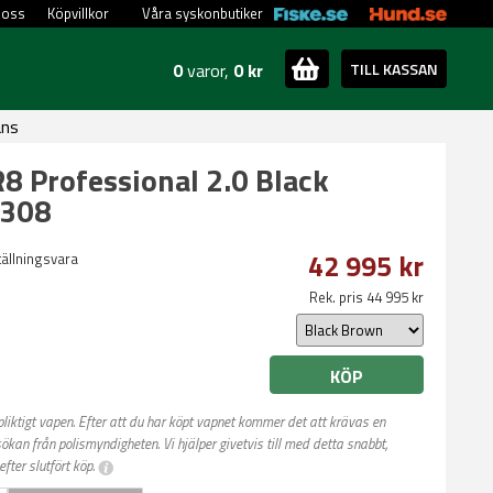
 oss
Köpvillkor
Våra syskonbutiker
0
varor,
0 kr
TILL KASSAN
ans
R8 Professional 2.0 Black
.308
42 995 kr
ställningsvara
Rek. pris 44 995 kr
KÖP
spliktigt vapen. Efter att du har köpt vapnet kommer det att krävas en
kan från polismyndigheten. Vi hjälper givetvis till med detta snabbt,
efter slutfört köp.