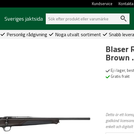
Kundservice
Kontakta
Sveriges jaktsida
Personlig rådgivning
Noga utvalt sortiment
Snabb lever
Blaser 
Brown 
Ej i lager, be
Gratis frakt
Detta är ett licen
godkänd licensansö
enkelt och digitalt 