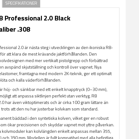
SPECIFIKATIONER
8 Professional 2.0 Black
liber .308
essional 2.0 är nästa steg i utvecklingen av den ikoniska R8-
för att klara de mest krävande jaktförhållanden. Den
olvdesignen med mer vertikalt pistolgrepp och förbättrad
en avspänd skjutställning och kontroll över vapnet. Nya
 elastomer, framtagna med modern 2K-teknik, ger ett optimalt
löta och kalla väderförhållanden.
 höj- och sänkbar med ett enkelt knapptryck (0–30 mm),
 möjligt att anpassa siktlinjen perfekt utan verktyg. R8
.0 har även viktoptimerats och är cirka 100 gram lättare än
 trots att den nu har justerbar kolvkam som standard.
anent bäddad i den syntetiska kolven, vilket ger en robust
som ökar precisionen och skyddar vapnet mot yttre påverkan.
 kolvmoduler kan kolvlängden enkelt anpassas mellan 355,
 och 390 mm. Modellen är fullt kompatibel med alla befintliga