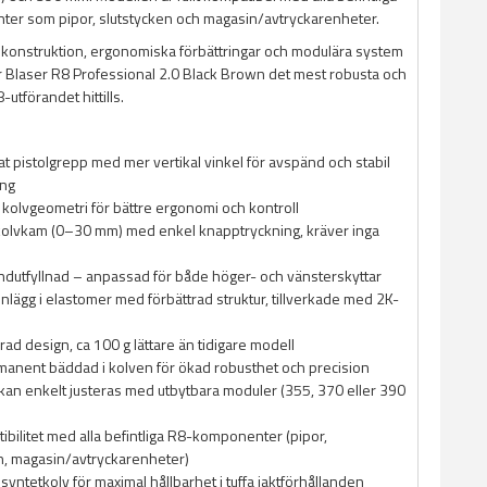
er som pipor, slutstycken och magasin/avtryckarenheter.
a konstruktion, ergonomiska förbättringar och modulära system
 Blaser R8 Professional 2.0 Black Brown det mest robusta och
utförandet hittills.
 pistolgrepp med mer vertikal vinkel för avspänd och stabil
ing
 kolvgeometri för bättre ergonomi och kontroll
kolvkam (0–30 mm) med enkel knapptryckning, kräver inga
dutfyllnad – anpassad för både höger- och vänsterskyttar
nlägg i elastomer med förbättrad struktur, tillverkade med 2K-
rad design, ca 100 g lättare än tidigare modell
anent bäddad i kolven för ökad robusthet och precision
kan enkelt justeras med utbytbara moduler (355, 370 eller 390
tibilitet med alla befintliga R8-komponenter (pipor,
n, magasin/avtryckarenheter)
syntetkolv för maximal hållbarhet i tuffa jaktförhållanden