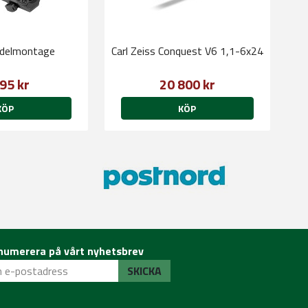
adelmontage
Carl Zeiss Conquest V6 1,1-6x24
95 kr
20 800 kr
KÖP
KÖP
numerera på vårt nyhetsbrev
SKICKA