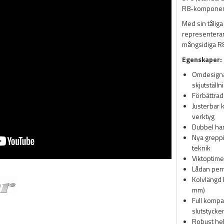
R8-komponent
Med sin tålig
representerar
mångsidiga R8-
Egenskaper:
Omdesignat
skjutställn
Förbättrad
Justerbar 
verktyg
Dubbel han
Nya greppi
teknik
Viktoptime
Lådan perm
Kolvlängd 
mm)
Full kompa
slutstycke
Robust hel