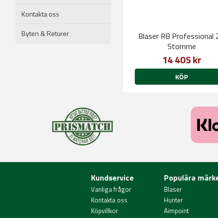
Kontakta oss
Byten & Returer
Blaser R8 Professional 
Stomme
14 405 kr
KÖP
Kundservice
Populära märk
Vanliga frågor
Blaser
Kontakta oss
Hunter
Köpvillkor
Aimpoint