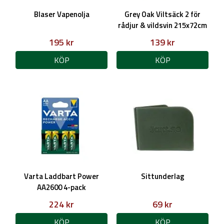
Blaser Vapenolja
Grey Oak Viltsäck 2 för
rådjur & vildsvin 215x72cm
195 kr
139 kr
KÖP
KÖP
Varta Laddbart Power
Sittunderlag
AA2600 4-pack
224 kr
69 kr
KÖP
KÖP