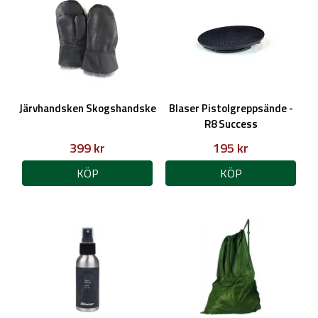
Järvhandsken Skogshandske
Blaser Pistolgreppsände -
R8 Success
399 kr
195 kr
KÖP
KÖP