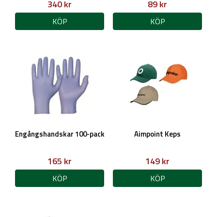
340 kr
89 kr
KÖP
KÖP
Engångshandskar 100-pack
Aimpoint Keps
165 kr
149 kr
KÖP
KÖP