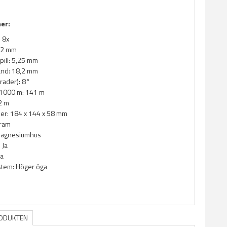
ner:
: 8x
 42 mm
ill: 5,25 mm
nd: 18,2 mm
 grader): 8°
 1000 m: 141 m
2 m
er: 184 x 144 x 58 mm
gram
 Magnesiumhus
 Ja
Ja
stem: Höger öga
RODUKTEN