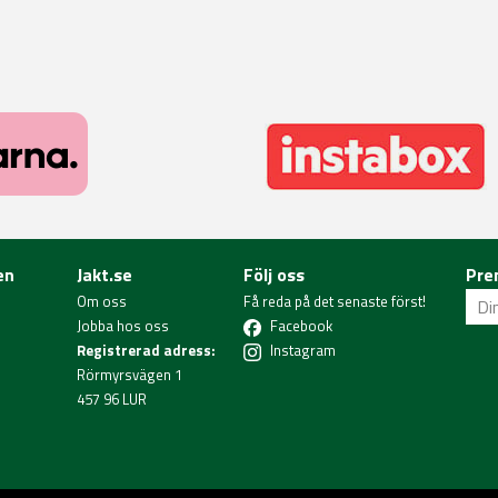
en
Jakt.se
Följ oss
Pre
Om oss
Få reda på det senaste först!
Jobba hos oss
Facebook
Registrerad adress:
Instagram
Rörmyrsvägen 1
457 96 LUR