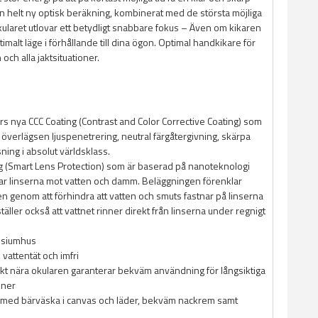
n helt ny optisk beräkning, kombinerat med de största möjliga
kularet utlovar ett betydligt snabbare fokus – Även om kikaren
ptimalt läge i förhållande till dina ögon. Optimal handkikare för
och alla jaktsituationer.
s nya CCC Coating (Contrast and Color Corrective Coating) som
 överlägsen ljuspenetrering, neutral färgåtergivning, skärpa
ning i absolut världsklass.
g (Smart Lens Protection) som är baserad på nanoteknologi
r linserna mot vatten och damm. Beläggningen förenklar
n genom att förhindra att vatten och smuts fastnar på linserna
äller också att vattnet rinner direkt från linserna under regnigt
esiumhus
 vattentät och imfri
t nära okularen garanterar bekväm användning för långsiktiga
oner
 med bärväska i canvas och läder, bekväm nackrem samt