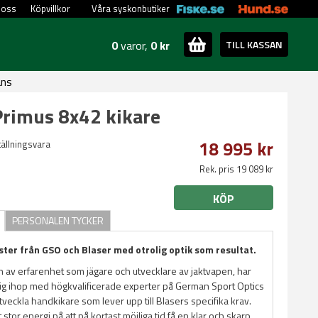
 oss
Köpvillkor
Våra syskonbutiker
0
varor,
0 kr
TILL KASSAN
ans
Primus 8x42 kikare
18 995 kr
ställningsvara
Rek. pris 19 089 kr
KÖP
PERSONALEN TYCKER
ter från GSO och Blaser med otrolig optik som resultat.
 av erfarenhet som jägare och utvecklare av jaktvapen, har
 sig ihop med högkvalificerade experter på German Sport Optics
utveckla handkikare som lever upp till Blasers specifika krav.
t stor energi på att på kortast möjliga tid få en klar och skarp