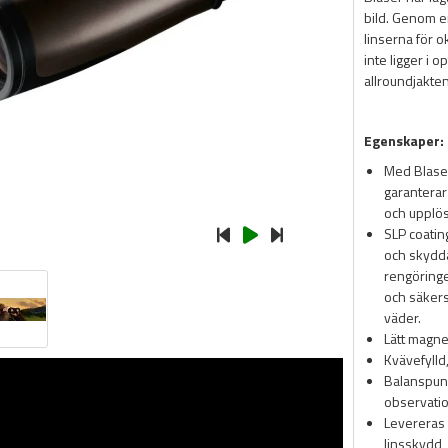
bild. Genom e
linserna för o
inte ligger i o
allroundjakten 
Egenskaper:
Med Blaser
garanterar
och upplös
SLP coatin
och skydda
rengöringe
och säkerst
väder.
Lätt magn
Kvävefylld,
Balanspunk
observati
Levereras
linsskydd