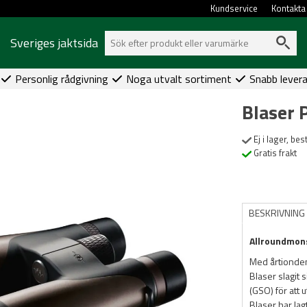
Kundservice
Kontakta
Sveriges jaktsida
Personlig rådgivning
Noga utvalt sortiment
Snabb lever
Blaser 
Ej i lager, be
Gratis frakt
BESKRIVNING
Allroundmons
Med årtionden
Blaser slagit
(GSO) för att 
Blaser har lag