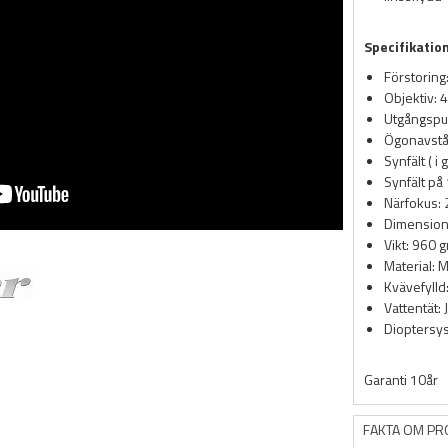
Specifikatio
Förstoring
Objektiv:
Utgångspup
Ögonavstå
Synfält ( i
Synfält på
Närfokus: 
Dimension
Vikt: 960 
Material:
Kvävefylld:
Vattentät: 
Dioptersy
Garanti 10år
FAKTA OM P