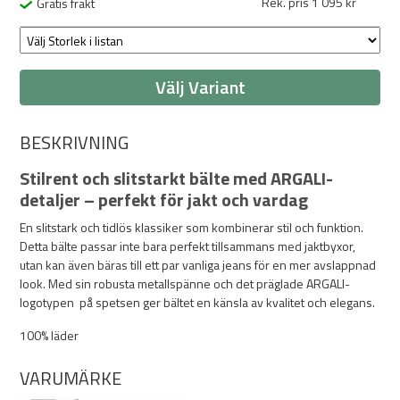
Rek. pris 1 095 kr
Gratis frakt
Välj Variant
BESKRIVNING
Stilrent och slitstarkt bälte med ARGALI-
detaljer – perfekt för jakt och vardag
En slitstark och tidlös klassiker som kombinerar stil och funktion.
Detta bälte passar inte bara perfekt tillsammans med jaktbyxor,
utan kan även bäras till ett par vanliga jeans för en mer avslappnad
look. Med sin robusta metallspänne och det präglade ARGALI-
logotypen på spetsen ger bältet en känsla av kvalitet och elegans.
100% läder
VARUMÄRKE