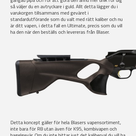
gängad pipa och för att göra den ännu mer unik för dig
så väljer du en avtryckare i guld. Allt detta lägger du i
varukorgen tillsammans med geväret i
standardutförande som du valt med rätt kaliber och nu
är ditt vapen, i detta fall en Ultimate, precis som du vill
ha den när den beställs och levereras från Blaser.
Detta koncept gäller för hela Blasers vapensortiment,
inte bara för R8 utan även för K95, kombivapen och
hagelgevär. Om du inte hittar just det kaliberval du vill ha