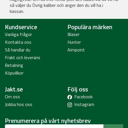
så väljer du Övrig kaliber och anger den du vill ha i
kassan.
Kundservice
Populära märken
Vanliga frågor
Blaser
Kontakta oss
Hunter
Så handlar du
Aimpoint
Frakt och leverans
Betalning
Köpvillkor
Jakt.se
Följ oss
Om oss
Facebook
Jobba hos oss
Instagram
Prenumerera på vårt nyhetsbrev