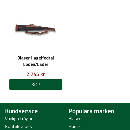
Blaser Hagelfodral
Loden/Läder
2 745 kr
KÖP
Kundservice
Populära märken
Vanliga frågor
Blaser
Kontakta oss
Hunter