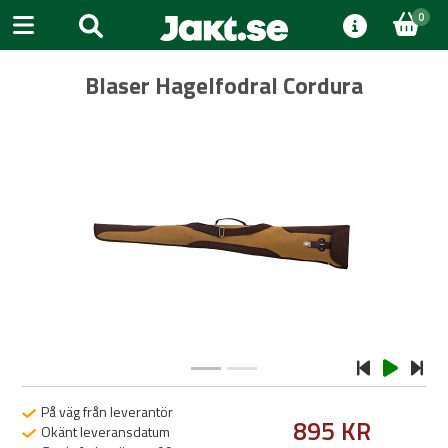
0
Blaser Hagelfodral Cordura
Previous
Next
På väg från leverantör
895 KR
Okänt leveransdatum