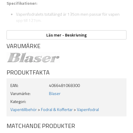
Specifikationer:
Vapenfodralets totallängd är 135cm men passar för vapen
upp till 127cm.
Läs mer - Beskrivning
VARUMÄRKE
PRODUKTFAKTA
EAN:
4066481068300
Varumärke:
Blaser
Kategori:
Vapentillbehör
>
Fodral & Koffertar
>
Vapenfodral
MATCHANDE PRODUKTER