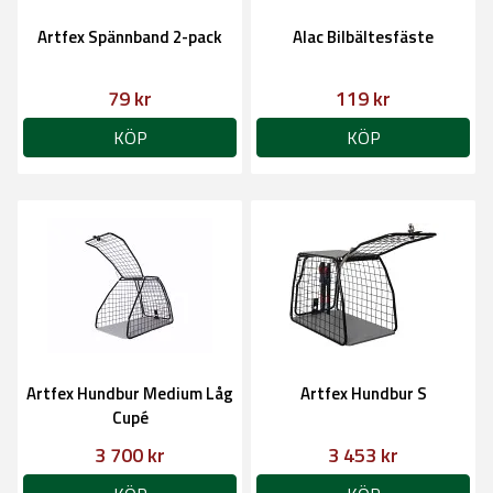
Artfex Spännband 2-pack
Alac Bilbältesfäste
79 kr
119 kr
KÖP
KÖP
Artfex Hundbur Medium Låg
Artfex Hundbur S
Cupé
3 700 kr
3 453 kr