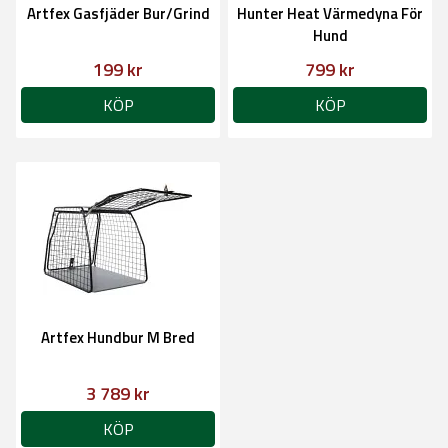
Artfex Gasfjäder Bur/Grind
Hunter Heat Värmedyna För
Hund
199 kr
799 kr
KÖP
KÖP
Artfex Hundbur M Bred
3 789 kr
KÖP