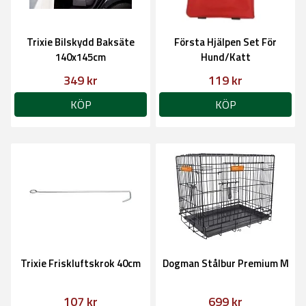
Trixie Bilskydd Baksäte
Första Hjälpen Set För
140x145cm
Hund/Katt
349 kr
119 kr
KÖP
KÖP
Trixie Friskluftskrok 40cm
Dogman Stålbur Premium M
107 kr
699 kr