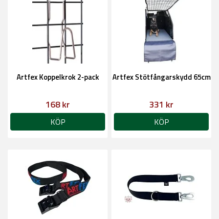
Artfex Koppelkrok 2-pack
Artfex Stötfångarskydd 65cm
168 kr
331 kr
KÖP
KÖP