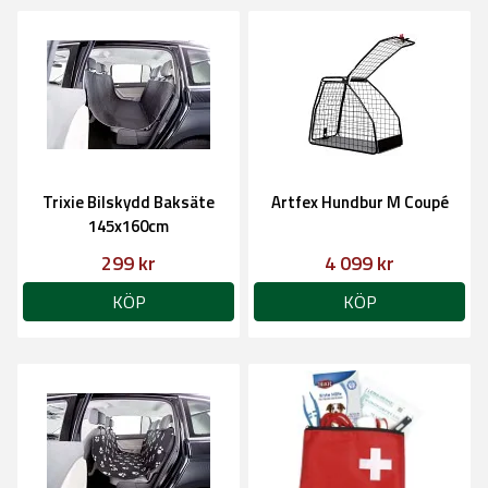
Trixie Bilskydd Baksäte
Artfex Hundbur M Coupé
145x160cm
299 kr
4 099 kr
KÖP
KÖP