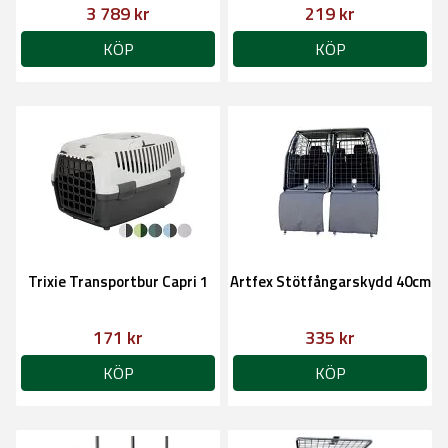
3 789 kr
219 kr
KÖP
KÖP
Trixie Transportbur Capri 1
Artfex Stötfångarskydd 40cm
171 kr
335 kr
KÖP
KÖP