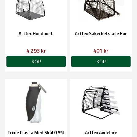
Artfex Hundbur L
Artfex Säkerhetssele Bur
4 293 kr
401 kr
KÖP
KÖP
Trixie Flaska Med Skål 0,55L
Artfex Avdelare