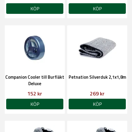
KÖP
KÖP
Companion Cooler till Burfläkt
Petnation Silverduk 2,1x1,8m
Deluxe
152 kr
269 kr
KÖP
KÖP