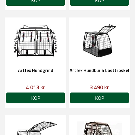
KÖP
KÖP
Artfex Hundgrind
Artfex Hundbur S Lasttröskel
4 013 kr
3 490 kr
KÖP
KÖP