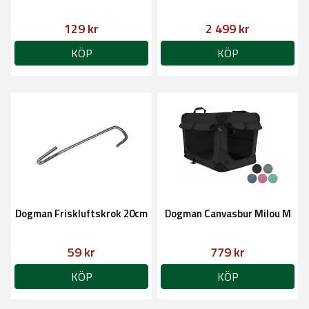
129 kr
2 499 kr
KÖP
KÖP
Dogman Friskluftskrok 20cm
Dogman Canvasbur Milou M
59 kr
779 kr
KÖP
KÖP