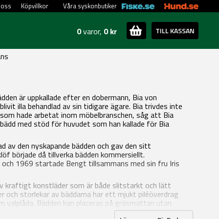
 oss
Köpvillkor
Våra syskonbutiker
0
varor,
0 kr
TILL KASSAN
ans
dden är uppkallade efter en dobermann, Bia von
it illa behandlad av sin tidigare ägare. Bia trivdes inte
öf, som hade arbetat inom möbelbranschen, såg att Bia
k bädd med stöd för huvudet som han kallade för Bia
rad av den nyskapande bädden och gav den sitt
löf började då tillverka bädden kommersiellt.
k och 1969 startade Bengt tillsammans med sin fru Iris
v kraftigt konstläder som är både slitstarkt och lätt
er och storlekar av bäddarna har ett mjukt piléöverdrag
som valplåda. Bädden kan placeras på gräsmattan utan
rsom du kan rulla eller vika ihop dem.