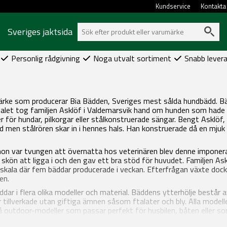
Kundservice
Kontakta
Sveriges jaktsida
Personlig rådgivning
Noga utvalt sortiment
Snabb lever
ärke som producerar Bia Bädden, Sveriges mest sålda hundbädd. Bä
talet tog familjen Asklöf i Valdemarsvik hand om hunden som hade bliv
er för hundar, pilkorgar eller stålkonstruerade sängar. Bengt Askl
ud men stålrören skar in i hennes hals. Han konstruerade då en mju
 hon var tvungen att övernatta hos veterinären blev denne impone
kön att ligga i och den gav ett bra stöd för huvudet. Familjen Ask
n skala där fem bäddar producerade i veckan. Efterfrågan växte doc
den.
dar i flera olika modeller och material. Bäddens ytterhölje består a
tillverkade utan giftiga ämnen såsom ftalater och bly. Alla modell
så outdoor-modeller som passar perfekt för husbilen, båten eller 
r upp i bädden. Bia Bäddar är dessutom lätta att transportera efte