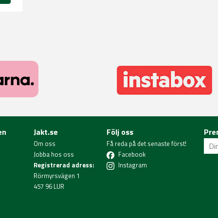
en
Jakt.se
Följ oss
Pre
Om oss
Få reda på det senaste först!
Jobba hos oss
Facebook
Registrerad adress:
Instagram
Rörmyrsvägen 1
457 96 LUR