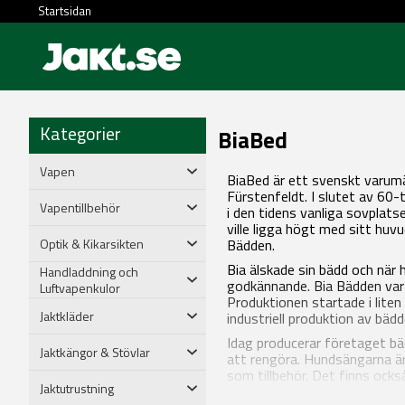
Startsidan
Kategorier
BiaBed
Vapen
BiaBed är ett svenskt varum
Fürstenfeldt. I slutet av 60-
Vapentillbehör
i den tidens vanliga sovplats
ville ligga högt med sitt huv
Optik & Kikarsikten
Bädden.
Bia älskade sin bädd och när
Handladdning och
godkännande. Bia Bädden var s
Luftvapenkulor
Produktionen startade i lite
Jaktkläder
industriell produktion av bäd
Idag producerar företaget bäd
Jaktkängor & Stövlar
att rengöra. Hundsängarna är 
som tillbehör. Det finns ock
Jaktutrustning
att fukten från marken tränge