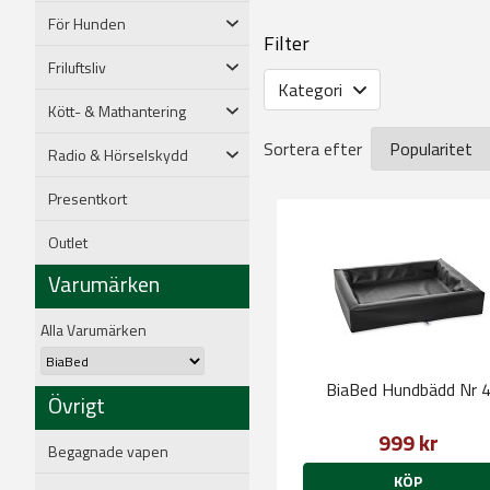
Bädden är designad för att v
För Hunden
Bed. Unna din hund att känna 
Filter
Friluftsliv
Kategori
Kött- & Mathantering
Sortera efter
Radio & Hörselskydd
Presentkort
Outlet
Varumärken
Alla Varumärken
BiaBed Hundbädd Nr 
Övrigt
999 kr
Begagnade vapen
KÖP