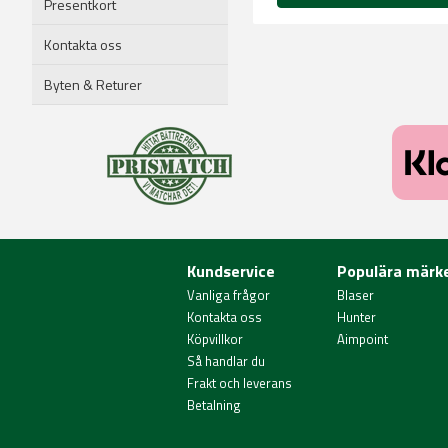
Presentkort
Kontakta oss
Byten & Returer
Kundservice
Populära märk
Vanliga frågor
Blaser
Kontakta oss
Hunter
Köpvillkor
Aimpoint
Så handlar du
Frakt och leverans
Betalning