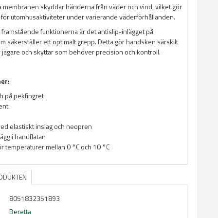
a membranen skyddar händerna från väder och vind, vilket gör
 för utomhusaktiviteter under varierande väderförhållanden.
 framstående funktionerna är det antislip-inlägget på
m säkerställer ett optimalt grepp. Detta gör handsken särskilt
 jägare och skyttar som behöver precision och kontroll.
ner:
h på pekfingret
ent
d elastiskt inslag och neopren
lägg i handflatan
ör temperaturer mellan 0 °C och 10 °C
RODUKTEN
8051832351893
Beretta