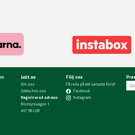
en
Jakt.se
Följ oss
Pre
Om oss
Få reda på det senaste först!
Jobba hos oss
Facebook
Registrerad adress:
Instagram
Rörmyrsvägen 1
457 96 LUR