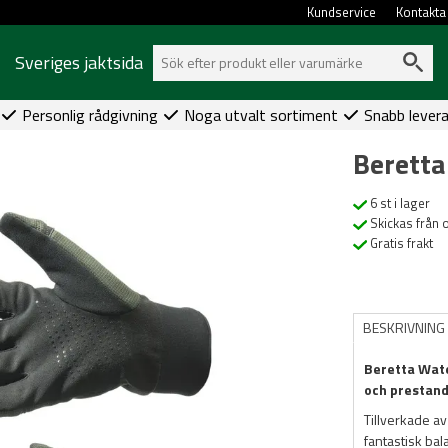
Kundservice
Kontakta
Sveriges jaktsida
Personlig rådgivning
Noga utvalt sortiment
Snabb lever
Beretta
6 st i lager
Skickas från 
Gratis frakt
BESKRIVNING
Beretta Wate
och prestand
Tillverkade a
fantastisk bal