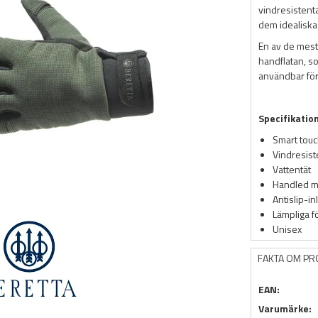
vindresistent
dem idealiska
En av de mest
handflatan, so
användbar för
Specifikatio
Smart touc
Vindresist
Vattentät
Handled me
Antislip-in
Lämpliga f
Unisex
FAKTA OM P
EAN:
Varumärke: