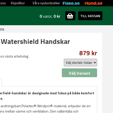
 oss
Köpvillkor
Våra syskonbutiker
0
varor,
0 kr
TILL KASSAN
ans
 Watershield Handskar
879 kr
oss nästa arbetsdag
Välj Variant
rfield-handskar är designade med fokus på både komfort
a.
v andningsbart Polartec® Windpro®-material, erbjuder de en
ans mellan värme och ventilation. Den vattentäta och