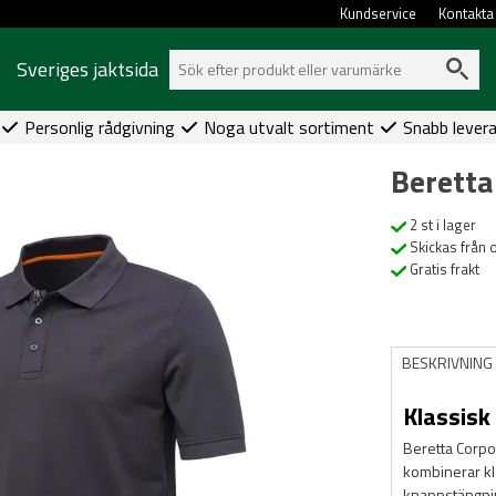
Kundservice
Kontakta
Sveriges jaktsida
Personlig rådgivning
Noga utvalt sortiment
Snabb lever
Beretta
2 st i lager
Skickas från 
Gratis frakt
BESKRIVNING
Klassisk
Beretta Corpo
kombinerar kl
knappstängning