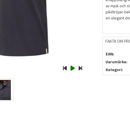
av mjuk och s
pikétröjan be
en elegant det
FAKTA OM P
EAN:
Varumärke:
Kategori: