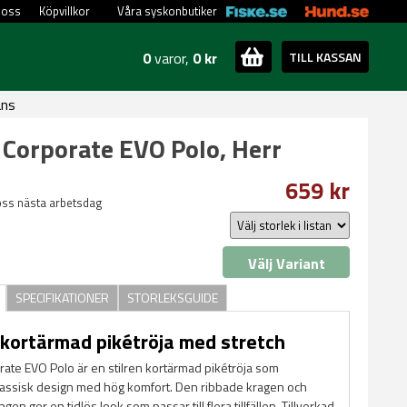
 oss
Köpvillkor
Våra syskonbutiker
0
varor,
0 kr
TILL KASSAN
ans
 Corporate EVO Polo, Herr
659 kr
oss nästa arbetsdag
Välj Variant
SPECIFIKATIONER
STORLEKSGUIDE
 kortärmad pikétröja med stretch
rate EVO Polo är en stilren kortärmad pikétröja som
assisk design med hög komfort. Den ribbade kragen och
en ger en tidlös look som passar till flera tillfällen. Tillverkad