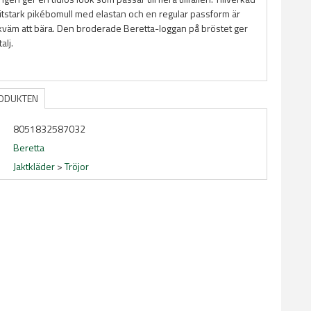
litstark pikébomull med elastan och en regular passform är
kväm att bära. Den broderade Beretta-loggan på bröstet ger
alj.
RODUKTEN
8051832587032
Beretta
Jaktkläder
>
Tröjor