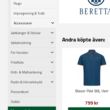
Regn
Impregnering & Tvätt
Accessoarer
Jaktkängor & Stövlar
Andra köpte även:
Jaktutrustning
För Hunden
Friluftsliv
Kött- & Mathantering
Radio & Hörselskydd
Blaser Piké Blå, Herr
Presentkort
Outlet
799 kr