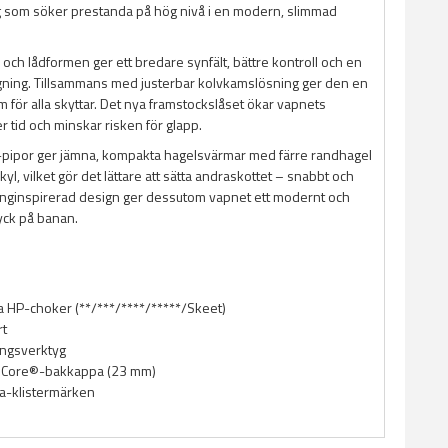
ig som söker prestanda på hög nivå i en modern, slimmad
och lådformen ger ett bredare synfält, bättre kontroll och en
ggning. Tillsammans med justerbar kolvkamslösning ger den en
 för alla skyttar. Det nya framstockslåset ökar vapnets
r tid och minskar risken för glapp.
-pipor ger jämna, kompakta hagelsvärmar med färre randhagel
yl, vilket gör det lättare att sätta andraskottet – snabbt och
cinginspirerad design ger dessutom vapnet ett modernt och
yck på banan.
a HP-choker (**/***/****/*****/Skeet)
rt
ingsverktyg
roCore®-bakkappa (23 mm)
ta-klistermärken