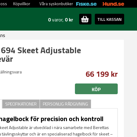
 oss
Köpvillkor
Våra syskonbutiker
0
varor,
0 kr
TILL KASSAN
ans
 694 Skeet Adjustable
evär
66 199 kr
ställningsvara
KÖP
SPECIFIKATIONER
PERSONLIG RÅDGIVNING
hagelbock för precision och kontroll
keet Adjustable är utvecklad i nära samarbete med Berettas
 tävlingsskyttar och är en specialiserad hagelbock för skeet –