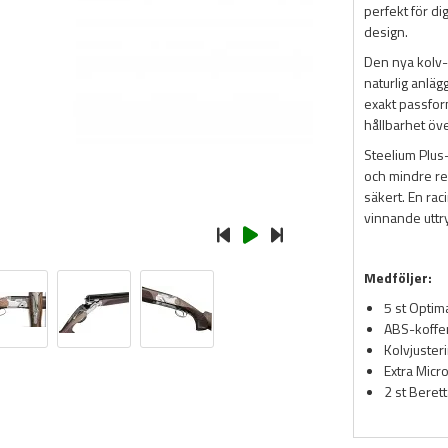
perfekt för d
design.
Den nya kolv- 
naturlig anlä
exakt passform
hållbarhet öve
Steelium Plus
och mindre rek
säkert. En ra
vinnande uttr
Medföljer:
5 st Optim
ABS-koffe
Kolvjuster
Extra Mic
2 st Beret