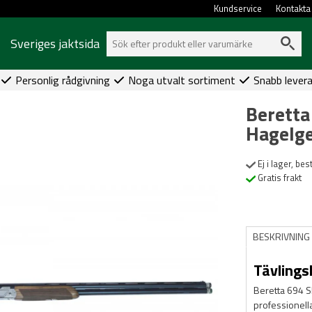
Kundservice
Kontakta
Sveriges jaktsida
Personlig rådgivning
Noga utvalt sortiment
Snabb lever
Beretta
Hagelg
Ej i lager, be
Gratis frakt
BESKRIVNING
Tävlings
Beretta 694 S
professionella