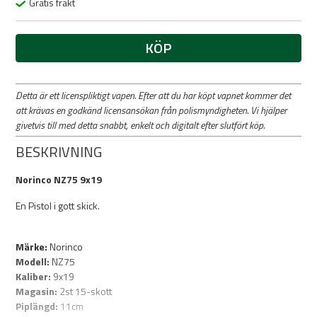
Gratis frakt
KÖP
Detta är ett licenspliktigt vapen. Efter att du har köpt vapnet kommer det
att krävas en godkänd licensansökan från polismyndigheten. Vi hjälper
givetvis till med detta snabbt, enkelt och digitalt efter slutfört köp.
BESKRIVNING
Norinco NZ75 9x19
En Pistol i gott skick.
Märke:
Norinco
Modell:
NZ75
Kaliber:
9x19
Magasin:
2st 15-skott
Piplängd:
11cm