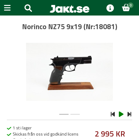
0
Norinco NZ75 9x19 (Nr:18081)
Previous
Next
1 st i lager
2 995 KR
Skickas från oss vid godkänd licens