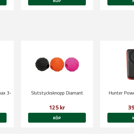
KÖP
max 3-
Slutstycksknopp Diamant
Hunter Powe
125 kr
39
KÖP