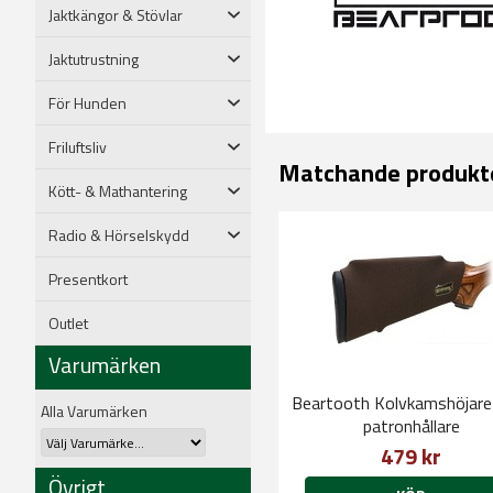
Jaktkängor & Stövlar
Jaktutrustning
För Hunden
Friluftsliv
Matchande produkt
Kött- & Mathantering
Radio & Hörselskydd
Presentkort
Outlet
Varumärken
Beartooth Kolvkamshöjare
Alla Varumärken
patronhållare
479 kr
Övrigt