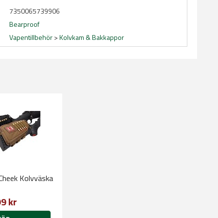
7350065739906
Bearproof
Vapentillbehör
>
Kolvkam & Bakkappor
Cheek Kolvväska
9 kr