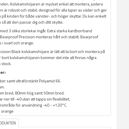
kinden. Kolvkamshöjaren är mycket enkel att montera, justera
en är robust och stabil, designad för alla typer av väder och ger
h på kinden för både vänster- och höger skyttar. Du kan enkelt
 så att den passar dig och ditt skytte.
med 3 olika storlekar ingår. Extra starka kardborrband
 Bearproof Precision monteras hårt och stabilt. Bearproof
s i svart och orange.
ision Black kolvkamshöjare är lätt att ta bort och montera på
ar bort kolvkamshöjaren kommer det inte att finnas några
 stock.
ner:
iber samt ultraförstärkt Polyamid 66.
am.
mm bred, 80mm hög samt 50mm bred.
 ner till -40 utan att tappa sin flexibilitet,
rområde för användning -40 - +120°C.
t, orange
RODUKTEN