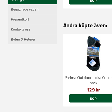
KÖP
Begagnade vapen
Presentkort
Andra köpte även:
Kontakta oss
Byten & Returer
Sielma Outdoorsocka Cool
pack
129 kr
KÖP