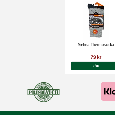
Sielma Thermosocka
79 kr
KÖP