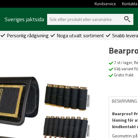
Kundservice
Kontakta
Sveriges jaktsida
Personlig rådgivning
Noga utvalt sortiment
Snabb lever
Bearpr
7 st i lager, f
Välj variant f
Gratis frakt
BESKRIVNING
Bearproof Pr
lösning för a
kindkontakt o
Geometrin på 