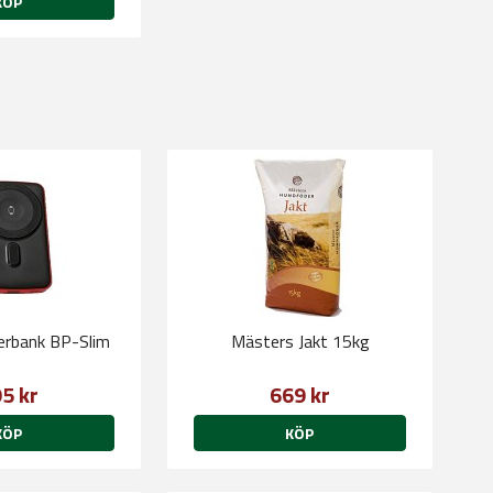
KÖP
rbank BP-Slim
Mästers Jakt 15kg
5 kr
669 kr
KÖP
KÖP