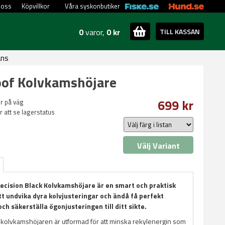
 oss
Köpvillkor
Våra syskonbutiker
0
varor,
0 kr
TILL KASSAN
ans
oof Kolvkamshöjare
699 kr
ler på väg
ör att se lagerstatus
Välj Variant
ecision Black Kolvkamshöjare är en smart och praktisk
tt undvika dyra kolvjusteringar och ändå få perfekt
ch säkerställa ögonjusteringen till ditt sikte.
kolvkamshöjaren är utformad för att minska rekylenergin som