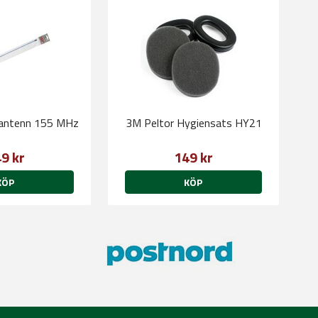
antenn 155 MHz
3M Peltor Hygiensats HY21
9 kr
149 kr
KÖP
KÖP