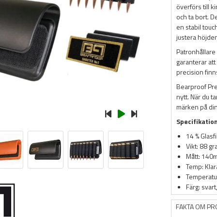
överförs till 
och ta bort. D
en stabil touc
justera höjden
Patronhållare 
garanterar att
precision finn
Bearproof Prec
nytt. När du t
märken på din
Specifikatio
14 % Glasf
Vikt: 88 gr
Mått: 140
Temp: Klarar
Temperatu
Färg: svar
FAKTA OM P