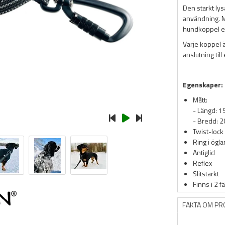
Den starkt ly
användning. M
hundkoppel et
Varje koppel ä
anslutning till
Egenskaper:
Mått:
- Längd: 
- Bredd: 
Twist-lock
Ring i ögla
Antiglid
Reflex
Slitstarkt
Finns i 2 f
FAKTA OM P