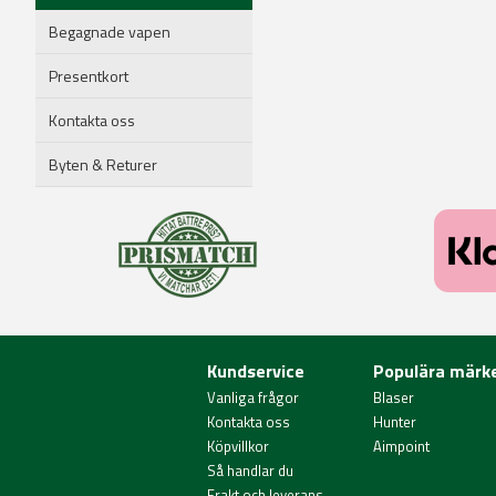
Begagnade vapen
Presentkort
Kontakta oss
Byten & Returer
Kundservice
Populära märk
Vanliga frågor
Blaser
Kontakta oss
Hunter
Köpvillkor
Aimpoint
Så handlar du
Frakt och leverans