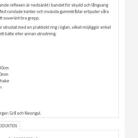
sande reflexen är nedsänkt i bandet för skydd och långvarig
ed rundade kanter och invävda gummitrådar erbjuder våra
t suveränt bra grepp.
r utrustat med en praktiskt ring i öglan, vilket möjliggör enkel
 ett bälte eller annan utrustning.
190cm
20mm
 hake
n
ärger: Grå och Neongul.
RODUKTEN