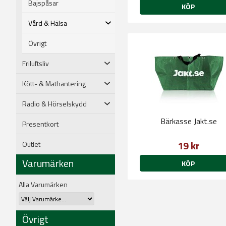
Bajspåsar
KÖP
Vård & Hälsa
Övrigt
Friluftsliv
Kött- & Mathantering
Radio & Hörselskydd
Bärkasse Jakt.se
Presentkort
19 kr
Outlet
Varumärken
KÖP
Alla Varumärken
Övrigt