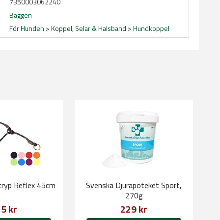
7350003062240
Baggen
För Hunden
>
Koppel, Selar & Halsband
>
Hundkoppel
tryp Reflex 45cm
Svenska Djurapoteket Sport,
270g
5 kr
229 kr