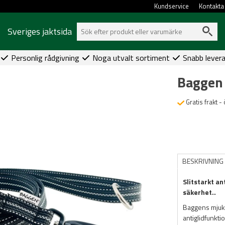
Kundservice
Kontakta
Sveriges jaktsida
Personlig rådgivning
Noga utvalt sortiment
Snabb lever
Baggen
Gratis frakt -
BESKRIVNING
Slitstarkt an
säkerhet..
Baggens mjuk
antiglidfunkt