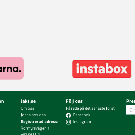
en
Jakt.se
Följ oss
Pre
Om oss
Få reda på det senaste först!
Jobba hos oss
Facebook
Registrerad adress:
Instagram
Rörmyrsvägen 1
457 96 LUR