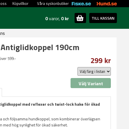
 oss
Köpvillkor
Våra syskonbutiker
0
varor,
0 kr
TILL KASSAN
ans
 Antiglidkoppel 190cm
299 kr
 över 599:-
Välj Variant
tiglidkoppel med reflexer och twist-lock hake för ökad
a och följsamma hundkoppel, som kombinerar överlägsen
ion med hög synlighet för ökad säkerhet.