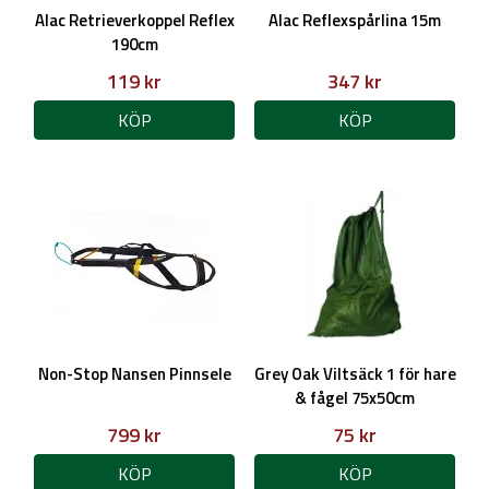
Alac Retrieverkoppel Reflex
Alac Reflexspårlina 15m
190cm
119 kr
347 kr
KÖP
KÖP
Non-Stop Nansen Pinnsele
Grey Oak Viltsäck 1 för hare
& fågel 75x50cm
799 kr
75 kr
KÖP
KÖP