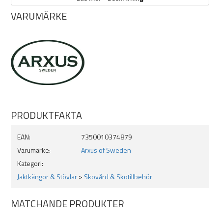
Innan du ansöker Nanolatex, rengör gummit med ljummet vatten
VARUMÄRKE
och naturlig grön såpa.
PRODUKTFAKTA
EAN:
7350010374879
Varumärke:
Arxus of Sweden
Kategori:
Jaktkängor & Stövlar
>
Skovård & Skotillbehör
MATCHANDE PRODUKTER