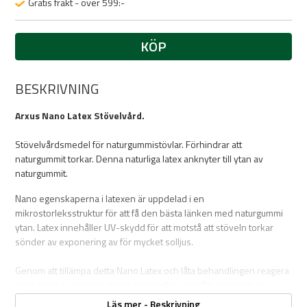
Gratis frakt - över 599:-
KÖP
BESKRIVNING
Arxus Nano Latex Stövelvård.
Stövelvårdsmedel för naturgummistövlar. Förhindrar att
naturgummit torkar. Denna naturliga latex anknyter till ytan av
naturgummit.
Nano egenskaperna i latexen är uppdelad i en
mikrostorleksstruktur för att få den bästa länken med naturgummi
ytan. Latex innehåller UV-skydd för att motstå att stöveln torkar
sönder av exponering av för mycket solljus.
Genom att tillämpa detta Nano Latex och låta behandlingen reagera
med gummit, kommer denna behandling att hålla gummiytan
elastisk och undvika uttorkningsprocessen.
Läs mer - Beskrivning