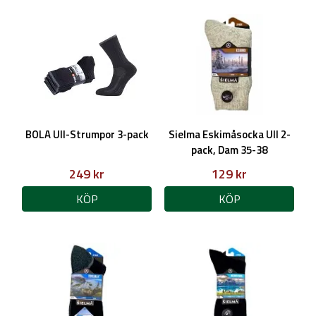
BOLA Ull-Strumpor 3-pack
Sielma Eskimåsocka Ull 2-
pack, Dam 35-38
249 kr
129 kr
KÖP
KÖP