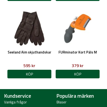
Seeland Aim skjuthandskar
FURminator Kort Päls M
595 kr
379 kr
KÖP
KÖP
Kundservice
Populära märken
Vanliga frågor
Blaser