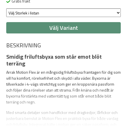
Gratis frakt
Välj Variant
BESKRIVNING
Smidig friluftsbyxa som står emot blöt
terräng
Arrak Motion Flex är en mångsidig friluftsbyxa framtagen för dig som
vill ha komfort, rörelsefrihet och skydd i alla väder. Byxorna är
tillverkade i 4-vägs stretchtyg som ger en kroppsnära passform
och följer dina rörelser utan att strama. Från knäna och nedåt är
byxorna förstärkta med vattentätt tyg som står emot både blöt
terräng och regn.
Med smarta detaljer som handfickor med dragkedjor, lårfickor och
justerbara benslut är Motion Flex en praktisk byxa för både vardag
och friluftsliv. Integrerat bälte i midjan ger en säker passform, och