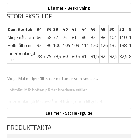
dragkedjor vid bensluten gör det enkelt att ta på och av byxorna
Läs mer - Beskrivning
samt ger extra ventilation vid behov.
STORLEKSGUIDE
Egenskaper
:
Dam Storlek
34
36
38
40
42
44
46
48
50
52
54
Midjemått i cm
64
68
72
76
81
86
92
98
104
110
116
4-vägs stretch för maximal rörelsefrihet
Höftmått i cm
92
96
100
104
109
114
120
126
132
138
144
Vattentätt tyg från knäna och nedåt (3000 mm vattenpelare)
Handfickor och lårfickor med dragkedja
Innerbenlängd
78,5
79
79,5
80
80,5
81
81,5
82
82,5
82,5
82,5
Dragkedja vid benslut för ventilation och enkel påklädning
i cm
Justerbara benslut för bästa passform
Integrerat bälte i midjan och 7 bälteshällor
Material: 90 % nylon / 10 % spandex, förstärkning 100 %
Midja: Mät midjemåttet där midjan är som smalast.
polyester
Höftmått: Mät höften på det bredaste stället.
Vikt i storlek 40: ca 426 g
Färg: Oliv
Innerbenlängd: Mät avståndet från grenen till golvet.
Läs mer - Storleksguide
PRODUKTFAKTA