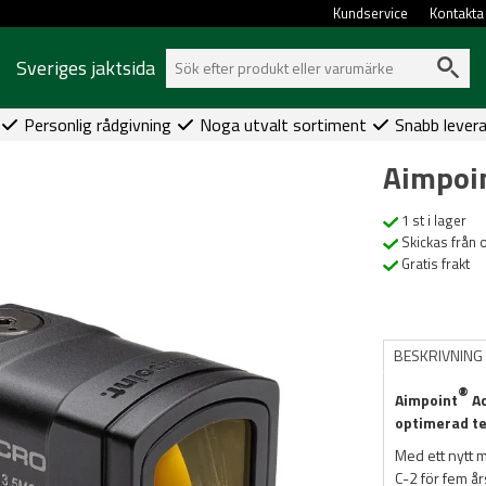
Kundservice
Kontakta
Sveriges jaktsida
Personlig rådgivning
Noga utvalt sortiment
Snabb lever
Aimpoin
1 st i lager
Skickas från 
Gratis frakt
BESKRIVNING
®
Aimpoint
Ac
optimerad te
Med ett nytt m
C-2 för fem å