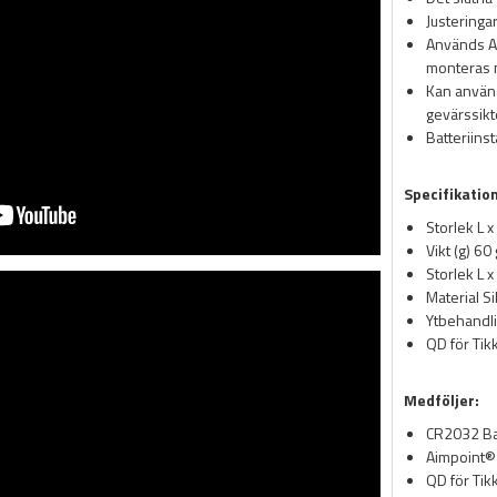
Justeringa
Används Ac
monteras m
Kan använ
gevärssikt
Batteriins
Specifikatio
Storlek L 
Vikt (g) 60 
Storlek L 
Material S
Ytbehandli
QD för Tik
Medföljer:
CR2032 Ba
Aimpoint®
QD för Tik