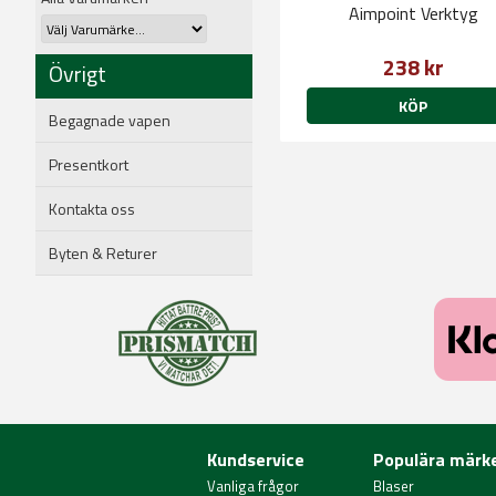
Aimpoint Verktyg
238 kr
Övrigt
KÖP
Begagnade vapen
Presentkort
Kontakta oss
Byten & Returer
Kundservice
Populära märk
Vanliga frågor
Blaser