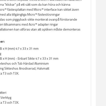
rna ”klickar” på ett sätt som du kan höra och känna
ro™ fästesplattan med Micro™ interface kan siktet även
ed alla tillgängliga Micro™ fästeslösningar
das som piggyback sikte monterat ovanpå förstorande
en tillsammans med Acro™ adapter ringar
tallationen kan utföras utan att optiken måste demonteras
ner:
x B x H (mm) 47 x 33 x 31 mm
g
x B x H (mm) - Enbart Sikte 47 x 33 x 31 mm
ikteshus och Tub Härdad Aluminium
ng Sikteshus Anodiserad, Halvmatt
ka T3 och T3X.
tteri
 Verktyg
ka T3 och T3X.