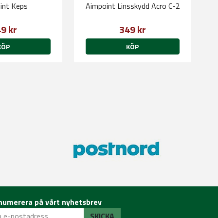
int Keps
Aimpoint Linsskydd Acro C-2
9 kr
349 kr
KÖP
KÖP
numerera på vårt nyhetsbrev
SKICKA