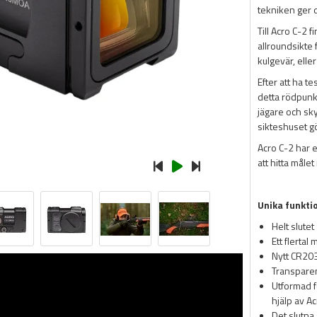
tekniken ger 
Till Acro C-2 f
allroundsikte
kulgevär, elle
Efter att ha t
detta rödpunkt
jägare och skyt
sikteshuset gö
Acro C-2 har e
att hitta måle
Unika funkti
Helt slute
Ett flertal
Nytt CR203
Transparen
Utformad f
hjälp av A
Det slutna