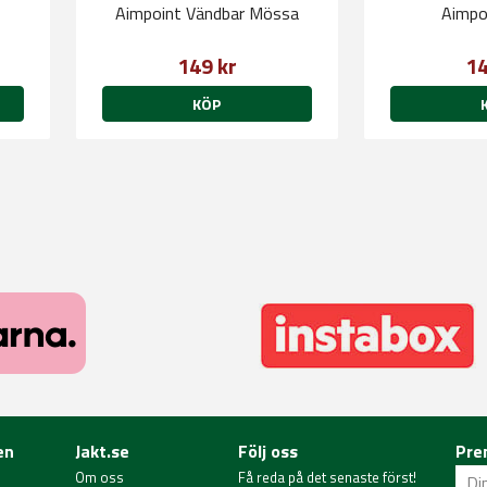
Aimpoint Vändbar Mössa
Aimpo
149 kr
14
KÖP
en
Jakt.se
Följ oss
Pre
Om oss
Få reda på det senaste först!