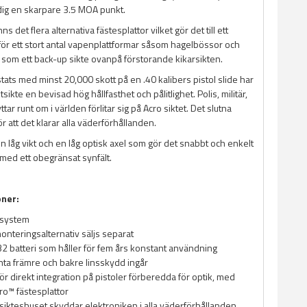
dig en skarpare 3.5 MOA punkt.
inns det flera alternativa fästesplattor vilket gör det till ett
 för ett stort antal vapenplattformar såsom hagelbössor och
r som ett back-up sikte ovanpå förstorande kikarsikten.
estats med minst 20,000 skott på en .40 kalibers pistol slide har
sikte en bevisad hög hållfasthet och pålitlighet. Polis, militär,
tar runt om i världen förlitar sig på Acro siktet. Det slutna
r att det klarar alla väderförhållanden.
n låg vikt och en låg optisk axel som gör det snabbt och enkelt
t med ett obegränsat synfält.
oner:
t system
 monteringsalternativ säljs separat
2 batteri som håller för fem års konstant användning
ta främre och bakre linsskydd ingår
ör direkt integration på pistoler förberedda för optik, med
cro™ fästesplattor
 sikteshuset skyddar elektroniken i alla väderförhållanden