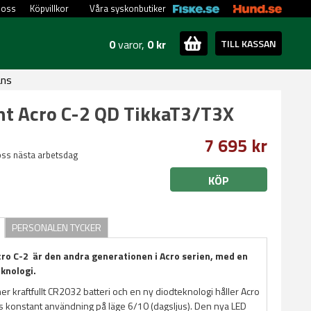
 oss
Köpvillkor
Våra syskonbutiker
0
varor,
0 kr
TILL KASSAN
ans
t Acro C-2 QD TikkaT3/T3X
7 695 kr
oss nästa arbetsdag
KÖP
PERSONALEN TYCKER
ro C-2 är den andra generationen i Acro serien, med en
knologi.
er kraftfullt CR2032 batteri och en ny diodteknologi håller Acro
rs konstant användning på läge 6/10 (dagsljus). Den nya LED