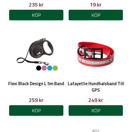
235 kr
19 kr
KÖP
KÖP
Flexi Black Design L 5m Band
Lafayette Hundhalsband Till
GPS
259 kr
249 kr
KÖP
KÖP