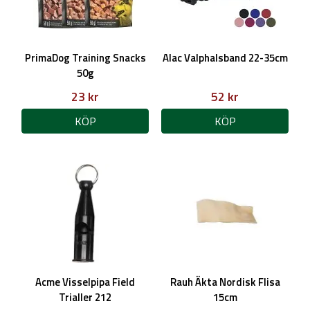
PrimaDog Training Snacks
Alac Valphalsband 22-35cm
50g
23 kr
52 kr
KÖP
KÖP
Acme Visselpipa Field
Rauh Äkta Nordisk Flisa
Trialler 212
15cm