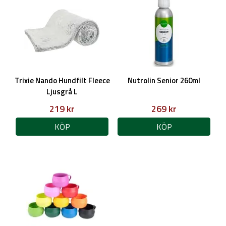
Trixie Nando Hundfilt Fleece
Nutrolin Senior 260ml
Ljusgrå L
219 kr
269 kr
KÖP
KÖP