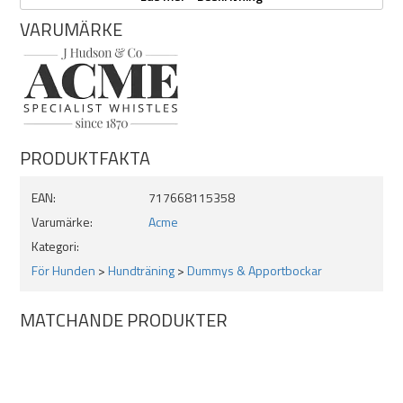
Mått: 9cm
VARUMÄRKE
Justerbart ljud
Nästan ljudlös för människor
Passar alla hundraser
Ljuddet reser upp till 1,5km beroende på vädret
PRODUKTFAKTA
EAN:
717668115358
Varumärke:
Acme
Kategori:
För Hunden
>
Hundträning
>
Dummys & Apportbockar
MATCHANDE PRODUKTER