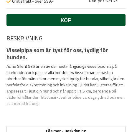
Rek. pris 521 kr
Gratis frakt - över 599:-
KÖP
BESKRIVNING
Visselpipa som är tyst för oss, tydlig för
hunden.
Acme Silent 535 är en av de mest mångsidiga visselpiporna på
marknaden och passar alla hundraser. Visselpipan är nästan
ohörbar för människor men mycket tydlig för hundar, vilket gör den
perfekt för diskret träning och inkallning. Ljudet kan justeras för att
anpassas till just din hund och når upp till 1,5 km, beroende på
väderförhållanden. Ett utmärkt val för både vardagslydnad och mer
avancerad träning.
Egenskaper:
Läs mer - Beskrivning