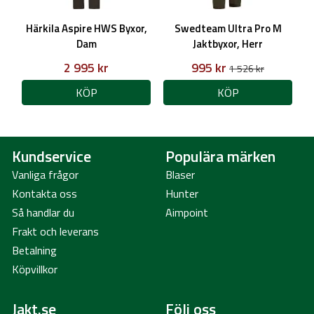
Härkila Aspire HWS Byxor,
Swedteam Ultra Pro M
Dam
Jaktbyxor, Herr
2 995 kr
995 kr
1 526 kr
KÖP
KÖP
Kundservice
Populära märken
Vanliga frågor
Blaser
Kontakta oss
Hunter
Så handlar du
Aimpoint
Frakt och leverans
Betalning
Köpvillkor
Jakt.se
Följ oss