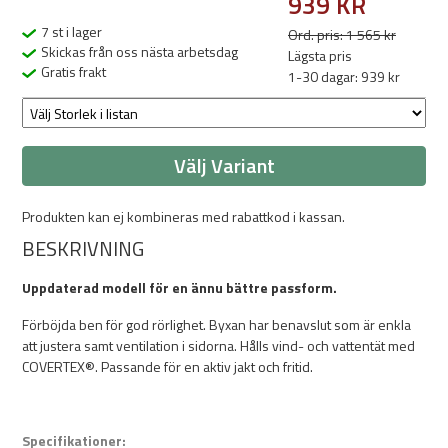
939 KR
7 st i lager
Ord. pris: 1 565 kr
Skickas från oss nästa arbetsdag
Lägsta pris
Gratis frakt
1-30 dagar: 939 kr
Välj Variant
Produkten kan ej kombineras med rabattkod i kassan.
BESKRIVNING
Uppdaterad modell för en ännu bättre passform.
Förböjda ben för god rörlighet. Byxan har benavslut som är enkla
att justera samt ventilation i sidorna. Hålls vind- och vattentät med
COVERTEX®. Passande för en aktiv jakt och fritid.
Specifikationer: