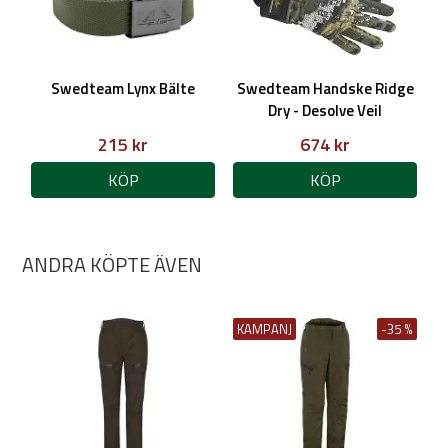
Swedteam Lynx Bälte
Swedteam Handske Ridge
Dry - Desolve Veil
215 kr
674 kr
KÖP
KÖP
ANDRA KÖPTE ÄVEN
KAMPANJ
-35 %