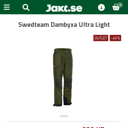
0
Swedteam Dambyxa Ultra Light
OUTLET
-40 %
Previous
Next