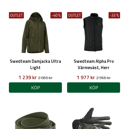
OUTLET
-40 %
OUTLET
-33 %
Swedteam Damjacka Ultra
Swedteam Alpha Pro
Light
Värmeväst, Herr
1 239 kr
1 977 kr
2 065 kr
2 966 kr
KÖP
KÖP